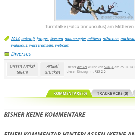
Turmfalke (Falco tinnunculus) am Mittleren
2014
,
ankunft
,
junges
,
livecam
,
mauersegler
,
mittlerer
,
m?nchen
,
nachwu
waldkauz
,
wasseramseln
,
webcam
Diverses
Diesen Artikel
Artikel
Dieser
Artikel
wurde von
SONJA
am 25.04.14 u
teilen!
drucken
diesen Eintrag mit
RSS 2.0
.
KOMMENTARE (0)
TRACKBACKS (0)
BISHER KEINE KOMMENTARE
EINEN KOMMENTAR HINTERLASSEN (KEINE 