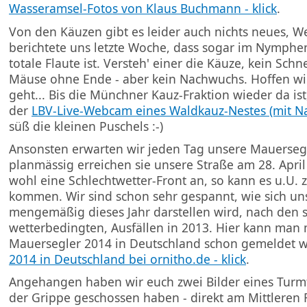
Wasseramsel-Fotos von Klaus Buchmann - klick
.
Von den Käuzen gibt es leider auch nichts neues, W
berichtete uns letzte Woche, dass sogar im Nymphe
totale Flaute ist. Versteh' einer die Käuze, kein Schne
Mäuse ohne Ende - aber kein Nachwuchs. Hoffen wir,
geht... Bis die Münchner Kauz-Fraktion wieder da ist
der
LBV-Live-Webcam eines Waldkauz-Nestes (mit Nac
süß die kleinen Puschels :-)
Ansonsten erwarten wir jeden Tag unsere Mauersegl
planmässig erreichen sie unsere Straße am 28. April 
wohl eine Schlechtwetter-Front an, so kann es u.U.
kommen. Wir sind schon sehr gespannt, wie sich un
mengemäßig dieses Jahr darstellen wird, nach den 
wetterbedingten, Ausfällen in 2013. Hier kann man 
Mauersegler 2014 in Deutschland schon gemeldet 
2014 in Deutschland bei ornitho.de - klick
.
Angehangen haben wir euch zwei Bilder eines Turmf
der Grippe geschossen haben - direkt am Mittleren