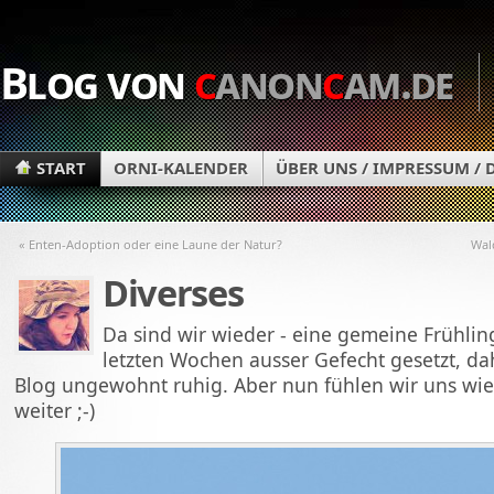
Blog von
c
anon
c
am.de
START
ORNI-KALENDER
ÜBER UNS / IMPRESSUM /
« Enten-Adoption oder eine Laune der Natur?
Wal
Diverses
Da sind wir wieder - eine gemeine Frühlin
letzten Wochen ausser Gefecht gesetzt, da
Blog ungewohnt ruhig. Aber nun fühlen wir uns wied
weiter ;-)