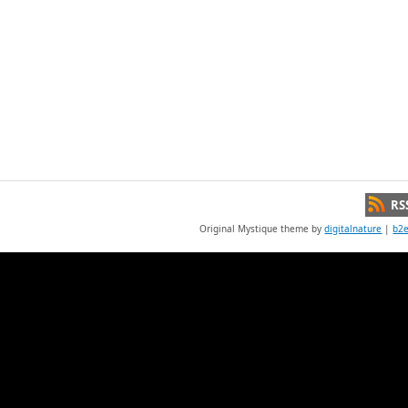
RS
Original Mystique theme by
digitalnature
|
b2e