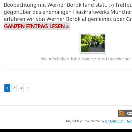
Beobachtung mit Werner Borok fand statt. :-) Treff
gegenüber des ehemaligen Heizkraftwerks München-
erfuhren wir von Werner Borok allgemeines über G
GANZEN EINTRAG LESEN »
Wanderfalken-Interessierte rund um Werner
1
2
3
»
RS
Original Mystique theme by
digitalnature
|
b2e