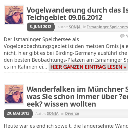
Vogelwanderung durch das I
Teichgebiet 09.06.2012
3. JUNI 2012
Autor:
SONJA
, in
Ismaninger Speicher
N
Der Ismaninger Speichersee als
Vogelbeobachtungsgebiet ist den meisten Ornis ja e
nicht, hier gibt es bei Birding-Germany ausführlich
den besten Beobachtungs-Plätzen am Ismaninger Sp
es im Rahmen ei…
HIER GANZEN EINTRAG LESEN »
Wanderfalken im Münchner S
was Sie schon immer über ?e
eek? wissen wollten
20. MAI 2012
Autor:
SONJA
, in
Diverse
Heute war es endlich soweit, die langersehnte Wand