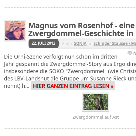
Magnus vom Rosenhof - eine
Zwergdommel-Geschichte in 
22. JULI 2012
Autor:
SONJA
, in
Echinger Stausee / M
N
Die Orni-Szene verfolgt nun schon im dritten
Jahr gespannt die Zwergdommel-Story aus Ergoldin
insbesondere die SOKO "Zwergdommel" (wie Christa
des LBV-Landshut die Gruppe um Susanne Rieck und
nennt) h…
HIER GANZEN EINTRAG LESEN »
Zwergdommel auf Ast