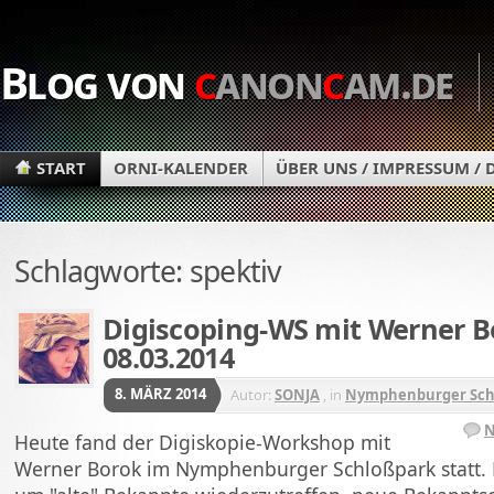
Blog von
c
anon
c
am.de
START
ORNI-KALENDER
ÜBER UNS / IMPRESSUM /
Schlagworte: spektiv
Digiscoping-WS mit Werner B
08.03.2014
8. MÄRZ 2014
Autor:
SONJA
, in
Nymphenburger Sch
N
Heute fand der Digiskopie-Workshop mit
Werner Borok im Nymphenburger Schloßpark statt. 