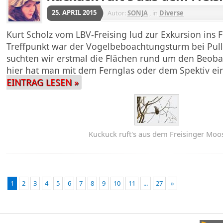
25. APRIL 2015
Autor:
SONJA
, in
Diverse
Kurt Scholz vom LBV-Freising lud zur Exkursion ins 
Treffpunkt war der Vogelbeboachtungsturm bei Pul
suchten wir erstmal die Flächen rund um den Beob
hier hat man mit dem Fernglas oder dem Spektiv e
EINTRAG LESEN »
Kuckuck ruft's aus dem Freisinger Moo
1
2
3
4
5
6
7
8
9
10
11
...
27
»