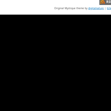
RS
Original Mystique theme by
digitalnature
|
b2e