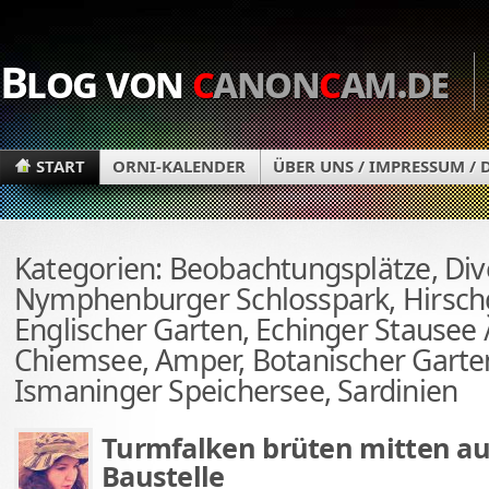
Blog von
c
anon
c
am.de
START
ORNI-KALENDER
ÜBER UNS / IMPRESSUM /
Kategorien: Beobachtungsplätze, Div
Nymphenburger Schlosspark, Hirsch
Englischer Garten, Echinger Stausee
Chiemsee, Amper, Botanischer Gart
Ismaninger Speichersee, Sardinien
Turmfalken brüten mitten au
Baustelle