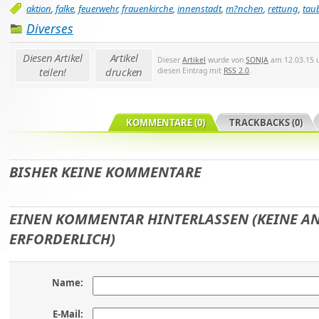
aktion
,
falke
,
feuerwehr
,
frauenkirche
,
innenstadt
,
m?nchen
,
rettung
,
tau
Diverses
Diesen Artikel
Artikel
Dieser
Artikel
wurde von
SONJA
am 12.03.15 u
teilen!
drucken
diesen Eintrag mit
RSS 2.0
.
KOMMENTARE (0)
TRACKBACKS (0)
BISHER KEINE KOMMENTARE
EINEN KOMMENTAR HINTERLASSEN (KEINE 
ERFORDERLICH)
Name:
E-Mail: