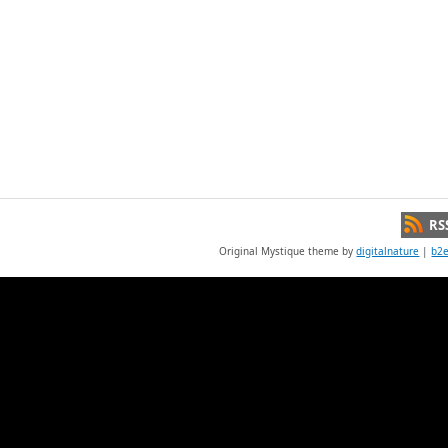
RS
Original Mystique theme by
digitalnature
|
b2e