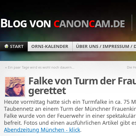
Blog von
c
anon
c
am.de
START
ORNI-KALENDER
ÜBER UNS / IMPRESSUM /
« Ein paar Tage wird es wohl noch dauern...
Die H
Falke von Turm der Fra
gerettet
Heute vormittag hatte sich ein Turmfalke in ca. 75 
Taubennetz an einem Turm der Münchner Frauenkir
Falke wurde von der Feuerwehr in einer spektakulä
befreit. Fotos und einen ausführlichen Artikel gibt e
Abendzeitung München - klick
.