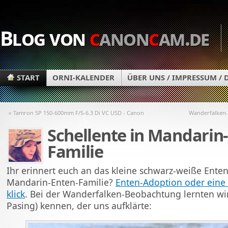
Blog von
c
anon
c
am.de
START
ORNI-KALENDER
ÜBER UNS / IMPRESSUM /
« Tamron SP 150-600mm F/5-6.3 Di VC USD - Canon
Wanderfalken-
Schellente in Mandarin
Familie
Ihr erinnert euch an das kleine schwarz-weiße Ente
Mandarin-Enten-Familie?
Enten-Adoption oder eine 
klick
. Bei der Wanderfalken-Beobachtung lernten wi
Pasing) kennen, der uns aufklärte: