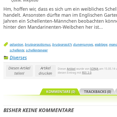
Quelle: Wikipedia
Hm, hoffen wir, dass es sich um ein weibliches Sche
handelt. Ansonsten dürfte man im Englischen Garte
Jahren ein Schellenten-Männchen beobachten könne
hinter den Mandarinenten-Weibchen her ist...
adoption
,
brutparasitismus
,
brutparasit?r
,
dunenjunges
,
eiablage
,
mand
schellente
,
schellenteneier
Diverses
Diesen Artikel
Artikel
Dieser
Artikel
wurde von
SONJA
am 15.05.14 u
teilen!
drucken
diesen Eintrag mit
RSS 2.0
.
KOMMENTARE (0)
TRACKBACKS (0)
BISHER KEINE KOMMENTARE