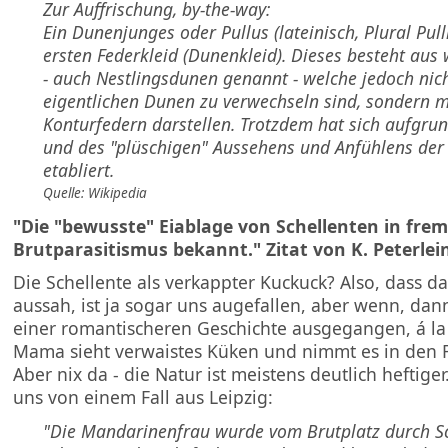
Zur Auffrischung, by-the-way:
Ein Dunenjunges oder Pullus (lateinisch, Plural Pulli
ersten Federkleid (Dunenkleid). Dieses besteht au
- auch Nestlingsdunen genannt - welche jedoch nic
eigentlichen Dunen zu verwechseln sind, sondern mo
Konturfedern darstellen. Trotzdem hat sich aufgrun
und des "plüschigen" Aussehens und Anfühlens der
etabliert.
Quelle: Wikipedia
"Die "bewusste" Eiablage von Schellenten in frem
Brutparasitismus bekannt." Zitat von K. Peterlei
Die Schellente als verkappter Kuckuck? Also, dass da
aussah, ist ja sogar uns augefallen, aber wenn, da
einer romantischeren Geschichte ausgegangen, á l
Mama sieht verwaistes Küken und nimmt es in den F
Aber nix da - die Natur ist meistens deutlich heftige
uns von einem Fall aus Leipzig:
"Die Mandarinenfrau wurde vom Brutplatz durch S