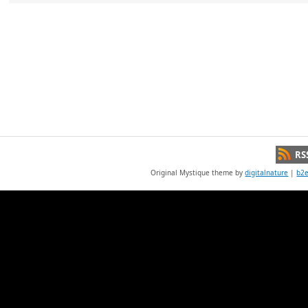
RS
Original Mystique theme by
digitalnature
|
b2e