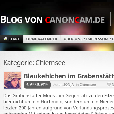
Blog von
c
anon
c
am.de
START
ORNI-KALENDER
ÜBER UNS / IMPRESSUM /
Kategorie: Chiemsee
Blaukehlchen im Grabenstät
4. APRIL 2014
Autor:
SONJA
, in
Chiemsee
N
Das Grabenstätter Moos - im Gegensatz zu den Filze
hier nicht um ein Hochmoor, sondern um ein Niederm
letzten 200 Jahren aufgrund von Verlandungsproze
entstanden.Mit seinen kaum bewaldeten Flächen 