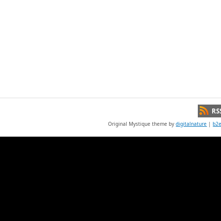
RS
Original Mystique theme by
digitalnature
|
b2e