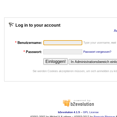
Log in to your account
A
*
Benutzername:
Type your username,
not
*
Passwort:
Passwort vergessen?
Sie werden Cookies akzeptieren müssen, um sich anmelden zu k
b2evolution 4.1.5
–
GPL License
©2001-2002 by Michel V & others
–
©2003-2012 by
François
Planque