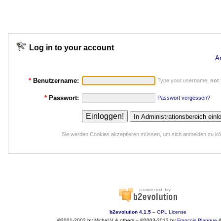
Log in to your account
A
*
Benutzername:
Type your username,
not
*
Passwort:
Passwort vergessen?
Sie werden Cookies akzeptieren müssen, um sich anmelden zu k
b2evolution 4.1.5
–
GPL License
©2001-2002 by Michel V & others
–
©2003-2012 by
François
Planque