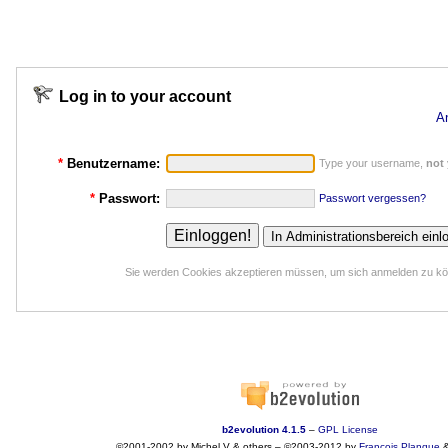
Log in to your account
A
*
Benutzername:
Type your username,
not
*
Passwort:
Passwort vergessen?
Sie werden Cookies akzeptieren müssen, um sich anmelden zu k
b2evolution 4.1.5
–
GPL License
©2001-2002 by Michel V & others
–
©2003-2012 by
François
Planque