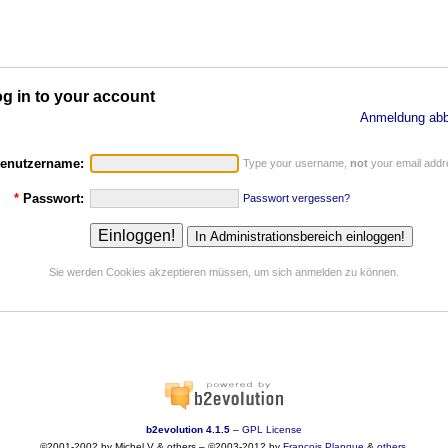
g in to your account
Anmeldung abb
enutzername:
Type your username,
not
your email addr
*
Passwort:
Passwort vergessen?
Sie werden Cookies akzeptieren müssen, um sich anmelden zu können.
b2evolution 4.1.5
–
GPL License
©2001-2002 by Michel V & others
–
©2003-2012 by
François
Planque
&
others
.