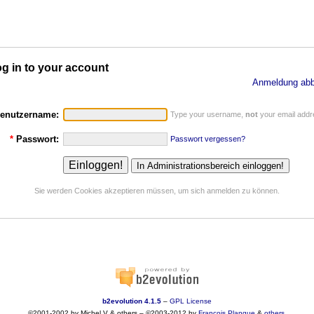
g in to your account
Anmeldung abb
enutzername:
Type your username,
not
your email addr
*
Passwort:
Passwort vergessen?
Sie werden Cookies akzeptieren müssen, um sich anmelden zu können.
b2evolution 4.1.5
–
GPL License
©2001-2002 by Michel V & others
–
©2003-2012 by
François
Planque
&
others
.