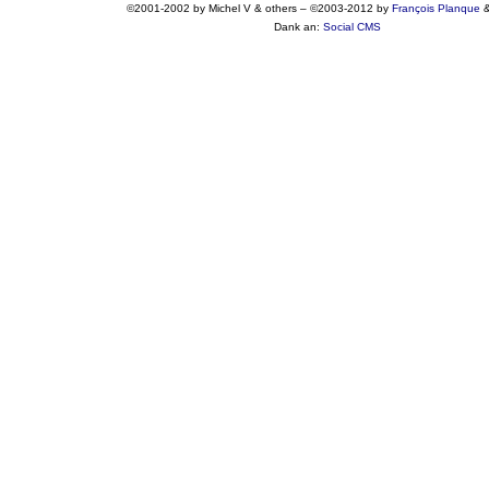
©2001-2002 by Michel V & others
–
©2003-2012 by
François
Planque
Dank an:
Social CMS