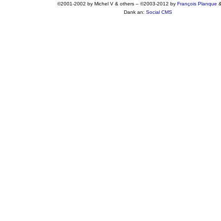
©2001-2002 by Michel V & others
–
©2003-2012 by
François
Planque
Dank an:
Social CMS