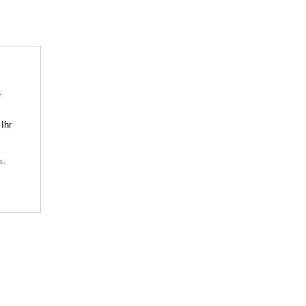
-
 Ihr
s.