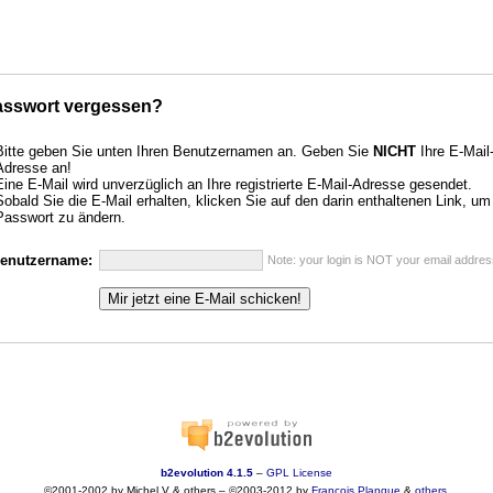
asswort vergessen?
Bitte geben Sie unten Ihren Benutzernamen an. Geben Sie
NICHT
Ihre E-Mail
Adresse an!
Eine E-Mail wird unverzüglich an Ihre registrierte E-Mail-Adresse gesendet.
Sobald Sie die E-Mail erhalten, klicken Sie auf den darin enthaltenen Link, um
Passwort zu ändern.
enutzername:
Note: your login is NOT your email addres
b2evolution 4.1.5
–
GPL License
©2001-2002 by Michel V & others
–
©2003-2012 by
François
Planque
&
others
.