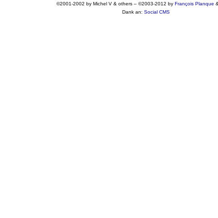
©2001-2002 by Michel V & others
–
©2003-2012 by
François
Planque
Dank an:
Social CMS