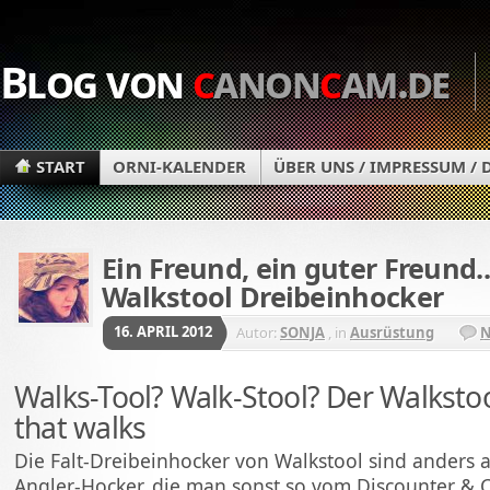
Blog von
c
anon
c
am.de
START
ORNI-KALENDER
ÜBER UNS / IMPRESSUM /
Ein Freund, ein guter Freund...
Walkstool Dreibeinhocker
16. APRIL 2012
Autor:
SONJA
, in
Ausrüstung
N
Walks-Tool? Walk-Stool? Der Walkstool
that walks
Die Falt-Dreibeinhocker von Walkstool sind anders a
Angler-Hocker, die man sonst so vom Discounter & 