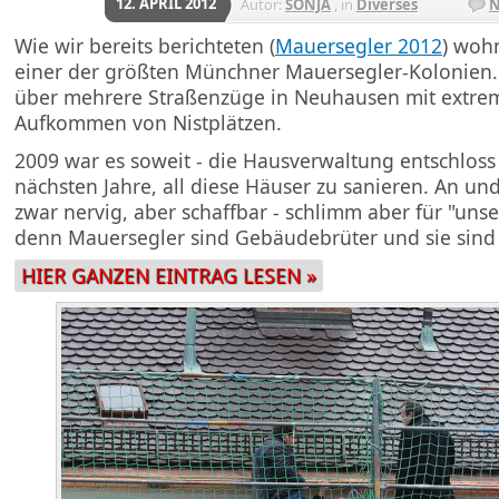
12. APRIL 2012
Autor:
SONJA
, in
Diverses
N
Wie wir bereits berichteten (
Mauersegler 2012
) woh
einer der größten Münchner Mauersegler-Kolonien. 
über mehrere Straßenzüge in Neuhausen mit extr
Aufkommen von Nistplätzen.
2009 war es soweit - die Hausverwaltung entschloss 
nächsten Jahre, all diese Häuser zu sanieren. An und 
zwar nervig, aber schaffbar - schlimm aber für "uns
denn Mauersegler sind Gebäudebrüter und sie sind 
HIER GANZEN EINTRAG LESEN »