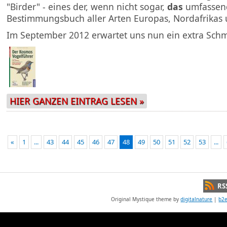
"Birder" - eines der, wenn nicht sogar,
das
umfassen
Bestimmungsbuch aller Arten Europas, Nordafrikas 
Im September 2012 erwartet uns nun ein extra Sch
HIER GANZEN EINTRAG LESEN »
«
1
...
43
44
45
46
47
48
49
50
51
52
53
...
RS
Original Mystique theme by
digitalnature
|
b2e