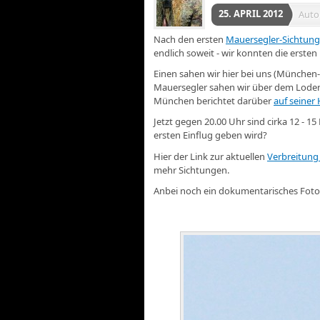
25. APRIL 2012
Auto
Nach den ersten
Mauersegler-Sichtunge
endlich soweit - wir konnten die erst
Einen sahen wir hier bei uns (München-
Mauersegler sahen wir über dem Loden
München berichtet darüber
auf seine
Jetzt gegen 20.00 Uhr sind cirka 12 - 1
ersten Einflug geben wird?
Hier der Link zur aktuellen
Verbreitung
mehr Sichtungen.
Anbei noch ein dokumentarisches Foto