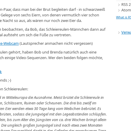
RSS 2
n-Paar, dass man bei der Brut begleiten darf - in schwarzweiß
Atom
 Gelege von sechs Eiern, von denen vermutlich vier schon
What is R
 Nacht so aus, als wären nur noch zwei Eier da.
n beobachten, da Bob, das Schleiereulen-Männchen dann auf
Verw
 aufsteht um sich die Füße zu vertreten.
Live-Webcam
(Lautsprecher anmachen nicht vergessen)
eulen gehört, haben Bob und Brenda natürlich auch eine
ch einige Video-Sequenzen. Wer den beiden folgen möchte,
k
nds ;-)
on Schleiereulen:
 in Mitteleuropa die Ausnahme. Meist brütet die Schleiereule in
, Schlössern, Ruinen oder Scheunen. Die drei bis zwölf im
en Eier werden etwa 30 Tage lang vom Weibchen bebrütet. Es
u brüten, sodass die Jungvögel mit den Legeabständen schlüpfen.
in, bis zum Alter des Jüngsten von ca. drei Wochen bringt allein
 Die ungleich großen Jungvögel sind nach etwa zwei Monaten
ihrem Daunenkleid direkt in das Gefieder der erwachsenen Tiere.