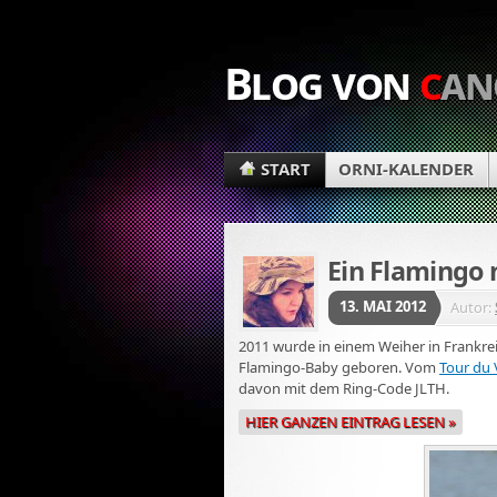
Blog von
c
an
START
ORNI-KALENDER
Ein Flamingo 
13. MAI 2012
Autor:
2011 wurde in einem Weiher in Frankrei
Flamingo-Baby geboren. Vom
Tour du 
davon mit dem Ring-Code JLTH.
HIER GANZEN EINTRAG LESEN »