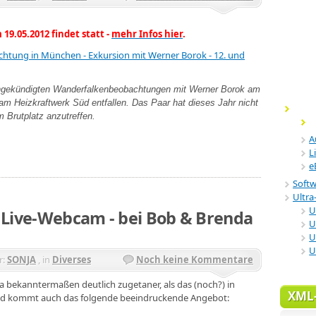
9.05.2012 findet statt -
mehr Infos hier
.
htung in München - Exkursion mit Werner Borok - 12. und
ngekündigten Wanderfalkenbeobachtungen mit Werner Borok am
am Heizkraftwerk Süd entfallen. Das Paar hat dieses Jahr nicht
m Brutplatz anzutreffen.
A
L
e
Soft
Ultra-
U
 Live-Webcam - bei Bob & Brenda
U
U
U
r:
SONJA
, in
Diverses
Noch keine Kommentare
ja bekanntermaßen deutlich zugetaner, als das (noch?) in
XML
land kommt auch das folgende beeindruckende Angebot: