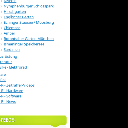
Diverse
Nymphenburger Schlosspark
Hirschgarten
Englischer Garten
Echinger Stausee / Moosburg
Chiemsee
Amper
Botanischer Garten München
Ismaninger Speichersee
Sardinien
usrüstung
iteratur
Bike - Elektrorad
ware
Rail
-R - Zeitraffer-Videos
-R - Hardware
-R - Software
-R - News
-FEEDS