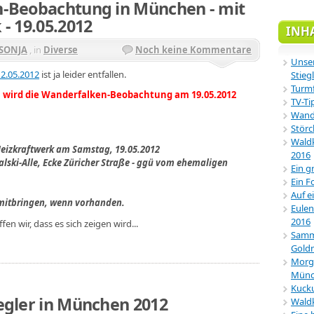
-Beobachtung in München - mit
- 19.05.2012
INH
SONJA
, in
Diverse
Noch keine Kommentare
Unser
2.05.2012
ist ja leider entfallen.
Stiegl
Turmf
 wird die Wanderfalken-Beobachtung am 19.05.2012
TV-Ti
Wande
Störc
Waldk
izkraftwerk am Samstag, 19.05.2012
2016
alski-Alle, Ecke Züricher Straße - ggü vom ehemaligen
Ein g
Ein F
Auf e
s mitbringen, wenn vorhanden.
Eulen
2016
en wir, dass es sich zeigen wird...
Samml
Gold
Morg
Münc
Kucku
egler in München 2012
Wald