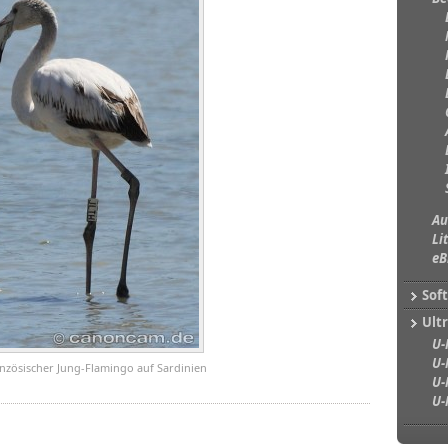
Au
Li
eB
Sof
Ultr
U-
U-
ranzösischer Jung-Flamingo auf Sardinien
U-
U-