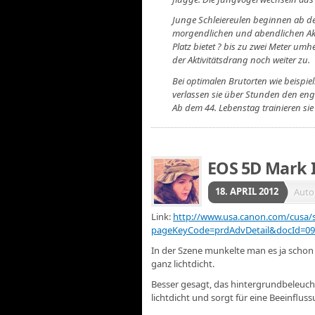
Junge Schleiereulen beginnen ab de
morgendlichen und abendlichen Akti
Platz bietet ? bis zu zwei Meter u
der Aktivitätsdrang noch weiter zu.
Bei optimalen Brutorten wie beispi
verlassen sie über Stunden den e
Ab dem 44. Lebenstag trainieren sie
EOS 5D Mark II
18. APRIL 2012
Auto
Link:
http://www.usa.canon.com/cusa
pageKeyCode=prdAdvDetail&docId=09
In der Szene munkelte man es ja schon - 
ganz lichtdicht.
Besser gesagt, das hintergrundbeleuch
lichtdicht und sorgt für eine Beeinflu