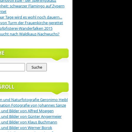
handvoll Eule - der Sperlingskauz
nheit: schwarzer Flamingo auf Zypern
htet
aar Tage wird es wohl noch dauern...
 von Turm der Frauenkirche gerettet
ofpfisterei-Wanderfalken 2015
sucht nach Waldkauz-Nachwuchs?
HE
GROLL
n und Naturfotografie Geronimo Heibl
nation Fotografie von Johannes Sänze
 und Bilder von Alfred Moegen
 und Bilder von Günter Angermeier
 und Bilder von Klaus Buchmann
 und Bilder von Werner Borok