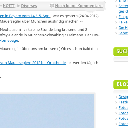
Eine 
r:
HOTTI
, in
Diverses
Noch keine Kommentare
Selte
gesic
n in Bayern vom 14./15. April
, war es gestern (24.04.2012)
Ein p
en Mauersegler über München ausfindig machen :-)
Falke
Die H
Neuhausen) - cirka eine Stunde lang kreisend und 8
Sehn
frey-Gelände in München-Schwabing / Freimann. Der LBV-
r Homepage
.
5 Mauersegler über uns am kreisen :-) Ob es schon bald den
SUC
 von Mauerseglern 2012 bei Ornitho.de
- es werden täglich
:
BLO
Desig
Faszi
Fotos
Fotos
Fotos
Fotos