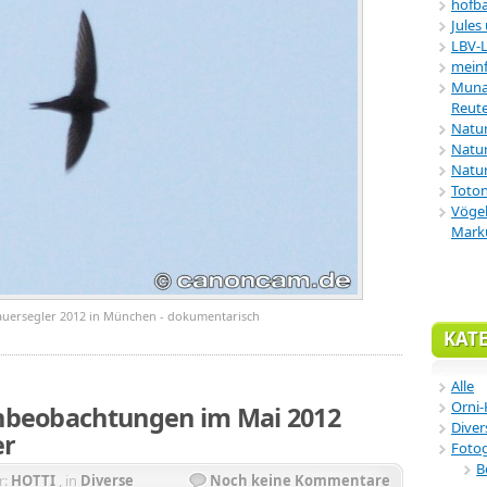
hofba
Jules
LBV-
meinf
Munar
Reute
Natu
Natur
Natur
Toton
Vögel
Mark
auersegler 2012 in München - dokumentarisch
KAT
Alle
Orni-
beobachtungen im Mai 2012
Diver
er
Fotog
B
r:
HOTTI
, in
Diverse
Noch keine Kommentare