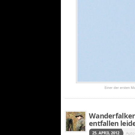
Einer der ersten M
Wanderfalken
entfallen leid
25. APRIL 2012
Auto