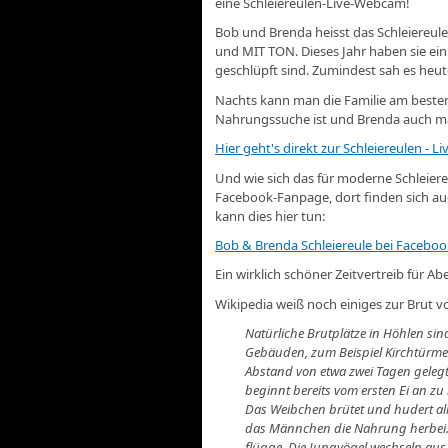
eine Schleiereulen-Live-Webcam!
Bob und Brenda heisst das Schleiereule
und MIT TON. Dieses Jahr haben sie ein
geschlüpft sind. Zumindest sah es heute
Nachts kann man die Familie am beste
Nahrungssuche ist und Brenda auch mal
Hier geht's direkt zur Schleiereulen - 
Und wie sich das für moderne Schleier
Facebook-Fanpage, dort finden sich au
kann dies hier tun:
Bob & Brenda Schleiereule bei Faceboo
Ein wirklich schöner Zeitvertreib für Abe
Wikipedia weiß noch einiges zur Brut v
Natürliche Brutplätze in Höhlen sind
Gebäuden, zum Beispiel Kirchtürmen
Abstand von etwa zwei Tagen gelegt
beginnt bereits vom ersten Ei an z
Das Weibchen brütet und hudert alle
das Männchen die Nahrung herbei.
flügge. Die Jungvögel wechseln aus 