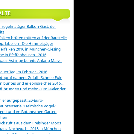
ALTE
 regelmäßiger Balkon-Gast: der
itz
alken brüten mitten auf der Baustelle
pp: Libellen - Die Himmelsjäger
rfalken 2016 in München-Giesing
he in Pfeffenhausen - 2016
auz-Ästlinge bereits Anfang März -
rauer Tag im Februar - 2016
otograf namens Zufall - Schnee-Eule
in buntes und erlebnisreiches 2016...
führungen und mehr - Orni-Kalender
er aufgepasst: 20-Euro-
münzenserie ?Heimische Vögel?
enstund im Botanischen Garten
hen
ck ruft's aus dem Freisinger Moos
kauz-Nachwuchs 2015 in München