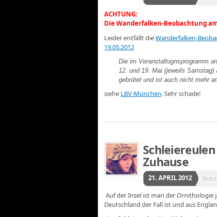
ACHTUNG:
Die Wanderfalken-Beobachtung am 1
Leider entfällt die
Wanderfalken-Beobac
19.05.2012
Die im Veranstaltugnsprogramm a
12. und 19. Mai (jeweils Samstag) 
gebrütet und ist auch nicht mehr a
siehe
LBV-München
. Sehr schade!
Schleiereulen
Zuhause
21. APRIL 2012
Auto
Auf der Insel ist man der Ornithologie 
Deutschland der Fall ist und aus Eng