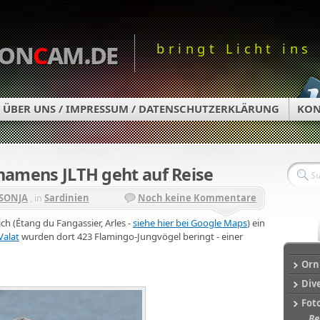
on
c
am.de
bringt Licht ins
ÜBER UNS / IMPRESSUM / DATENSCHUTZERKLÄRUNG
KON
namens JLTH geht auf Reise
SONJA
, in
Sardinien
Noch keine Kommentare
ch (Étang du Fangassier, Arles -
siehe hier bei Google Maps
) ein
Valat
wurden dort 423 Flamingo-Jungvögel beringt - einer
Orn
Div
Fot
Be