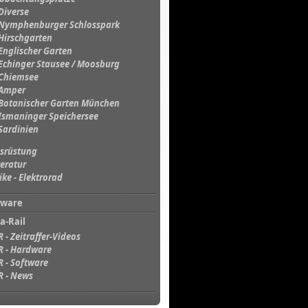
Diverse
Nymphenburger Schlosspark
Hirschgarten
Englischer Garten
Echinger Stausee / Moosburg
Chiemsee
Amper
Botanischer Garten München
Ismaninger Speichersee
Sardinien
srüstung
teratur
ike - Elektrorad
tware
a-Rail
R - Zeitraffer-Videos
R - Hardware
R - Software
R - News