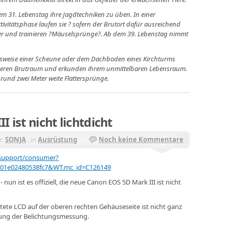
m 31. Lebenstag ihre Jagdtechniken zu üben. In einer
vitätsphase laufen sie ? sofern der Brutort dafür ausreichend
mher und trainieren ?Mäuselsprünge?. Ab dem 39. Lebenstag nimmt
elsweise einer Scheune oder dem Dachboden eines Kirchturms
ngeren Brutraum und erkunden ihrem unmittelbaren Lebensraum.
 rund zwei Meter weite Flattersprünge.
I ist nicht lichtdicht
r:
SONJA
, in
Ausrüstung
Noch keine Kommentare
/support/consumer?
01e02480538fc7&WT.mc_id=C126149
nun ist es offiziell, die neue Canon EOS 5D Mark III ist nicht
tete LCD auf der oberen rechten Gehäuseseite ist nicht ganz
ssung der Belichtungsmessung.