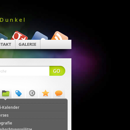
 Dunkel
TAKT
GALERIE
i-Kalender
erses
ografie
obachtungsplätze