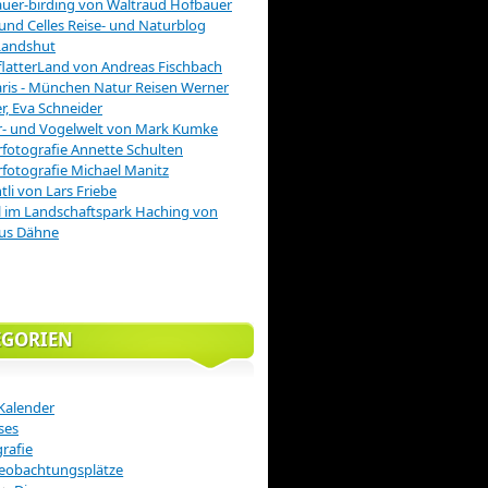
uer-birding von Waltraud Hofbauer
 und Celles Reise- und Naturblog
Landshut
latterLand von Andreas Fischbach
is - München Natur Reisen Werner
r, Eva Schneider
r- und Vogelwelt von Mark Kumke
fotografie Annette Schulten
fotografie Michael Manitz
tli von Lars Friebe
 im Landschaftspark Haching von
us Dähne
EGORIEN
Kalender
ses
rafie
eobachtungsplätze