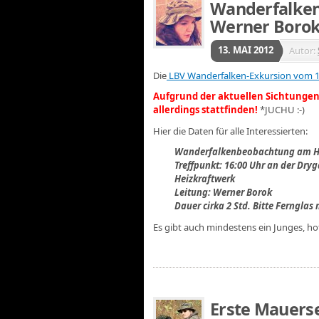
Wanderfalken
Werner Borok 
13. MAI 2012
Autor:
Die
LBV Wanderfalken-Exkursion vom 1
Aufgrund der aktuellen Sichtungen
allerdings stattfinden!
*JUCHU :-)
Hier die Daten für alle Interessierten:
Wanderfalkenbeobachtung am He
Treffpunkt: 16:00 Uhr an der Dryg
Heizkraftwerk
Leitung: Werner Borok
Dauer cirka 2 Std. Bitte Ferngla
Es gibt auch mindestens ein Junges, hoff
Erste Mauers