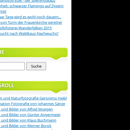
handvoll Eule - der Sperlingskauz
nheit: schwarzer Flamingo auf Zypern
htet
aar Tage wird es wohl noch dauern...
 von Turm der Frauenkirche gerettet
ofpfisterei-Wanderfalken 2015
sucht nach Waldkauz-Nachwuchs?
HE
GROLL
n und Naturfotografie Geronimo Heibl
nation Fotografie von Johannes Sänze
 und Bilder von Alfred Moegen
 und Bilder von Günter Angermeier
 und Bilder von Klaus Buchmann
 und Bilder von Werner Borok