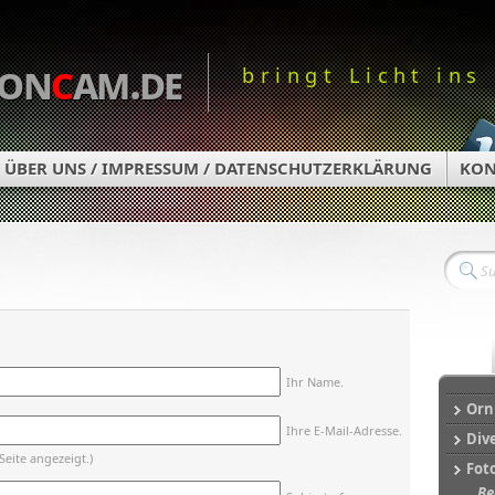
on
c
am.de
bringt Licht ins
ÜBER UNS / IMPRESSUM / DATENSCHUTZERKLÄRUNG
KON
Ihr Name.
Orn
Ihre E-Mail-Adresse.
Div
Seite angezeigt.)
Fot
Be