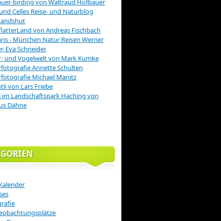
uer-birding von Waltraud Hofbauer
 und Celles Reise- und Naturblog
Landshut
latterLand von Andreas Fischbach
is - München Natur Reisen Werner
r, Eva Schneider
r- und Vogelwelt von Mark Kumke
fotografie Annette Schulten
fotografie Michael Manitz
tli von Lars Friebe
 im Landschaftspark Haching von
us Dähne
EGORIEN
Kalender
ses
rafie
eobachtungsplätze