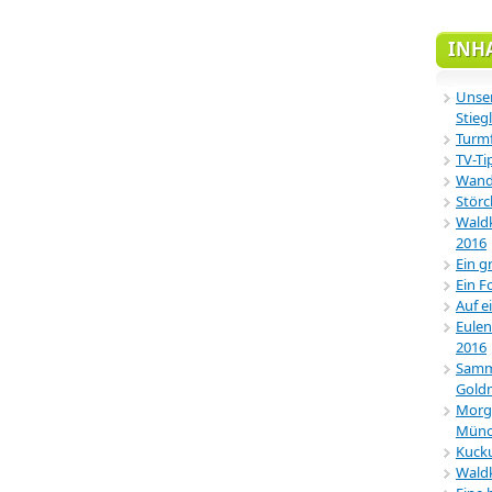
INH
Unser
Stiegl
Turmf
TV-Ti
Wande
Störc
Waldk
2016
Ein g
Ein F
Auf e
Eulen
2016
Samml
Gold
Morg
Münc
Kucku
Wald