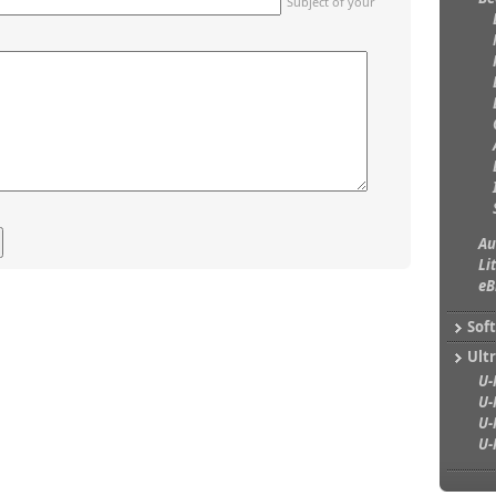
Subject of your
Au
Li
eB
Sof
Ultr
U-
U-
U-
U-