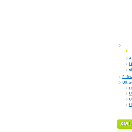
A
L
e
Soft
Ultra-
U
U
U
U
XML