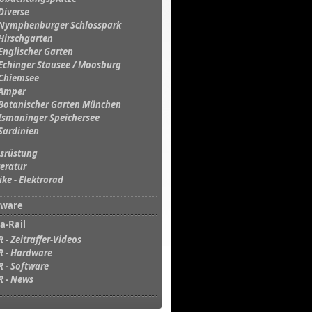
Diverse
Nymphenburger Schlosspark
Hirschgarten
Englischer Garten
Echinger Stausee / Moosburg
Chiemsee
Amper
Botanischer Garten München
Ismaninger Speichersee
Sardinien
srüstung
teratur
ike - Elektrorad
tware
a-Rail
R - Zeitraffer-Videos
R - Hardware
R - Software
R - News