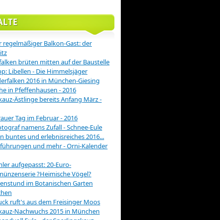
ALTE
 regelmäßiger Balkon-Gast: der
itz
alken brüten mitten auf der Baustelle
pp: Libellen - Die Himmelsjäger
rfalken 2016 in München-Giesing
he in Pfeffenhausen - 2016
auz-Ästlinge bereits Anfang März -
rauer Tag im Februar - 2016
otograf namens Zufall - Schnee-Eule
in buntes und erlebnisreiches 2016...
führungen und mehr - Orni-Kalender
er aufgepasst: 20-Euro-
münzenserie ?Heimische Vögel?
enstund im Botanischen Garten
hen
ck ruft's aus dem Freisinger Moos
kauz-Nachwuchs 2015 in München