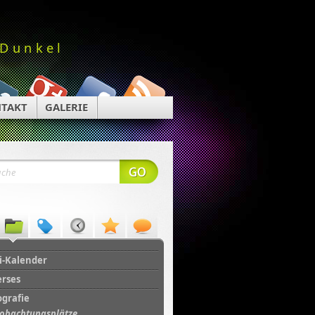
 Dunkel
TAKT
GALERIE
i-Kalender
erses
ografie
obachtungsplätze