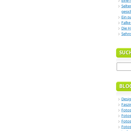
Eine 
Selte
gesic
Ein p
Falke
Die H
Sehn
SUC
BLO
Desig
Faszi
Fotos
Fotos
Fotos
Fotos