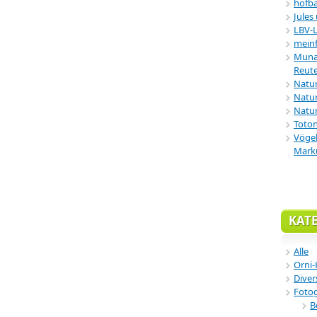
hofba
Jules
LBV-
meinf
Munar
Reute
Natu
Natur
Natur
Toton
Vögel
Mark
KAT
Alle
Orni-
Diver
Fotog
B