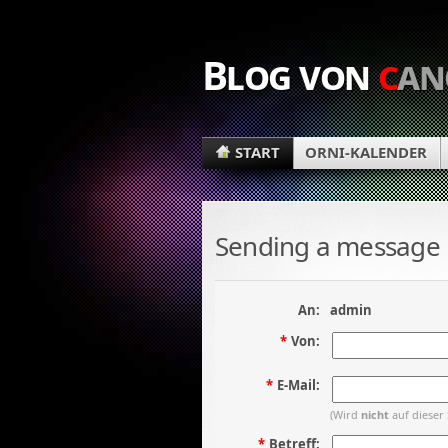
Blog von
c
an
START
ORNI-KALENDER
Sending a message
An:
admin
*
Von:
*
E-Mail:
(Wird
nicht
auf dieser 
*
Betreff: