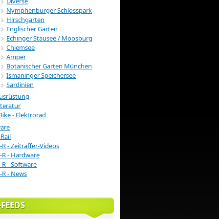
Diverse
Nymphenburger Schlosspark
Hirschgarten
Englischer Garten
Echinger Stausee / Moosburg
Chiemsee
Amper
Botanischer Garten München
Ismaninger Speichersee
Sardinien
usrüstung
iteratur
Bike - Elektrorad
ware
Rail
-R - Zeitraffer-Videos
-R - Hardware
-R - Software
-R - News
-FEEDS