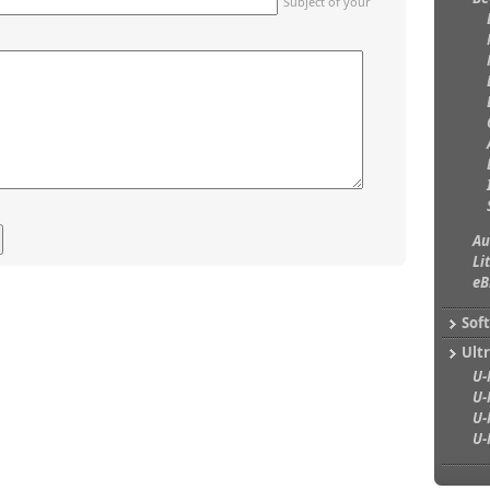
Subject of your
Au
Li
eB
Sof
Ultr
U-
U-
U-
U-