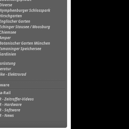
Diverse
Nymphenburger Schlosspark
Hirschgarten
Englischer Garten
Echinger Stausee / Moosburg
Chiemsee
Amper
Botanischer Garten München
Ismaninger Speichersee
Sardinien
srüstung
teratur
ike - Elektrorad
tware
a-Rail
R - Zeitraffer-Videos
R - Hardware
R - Software
R - News