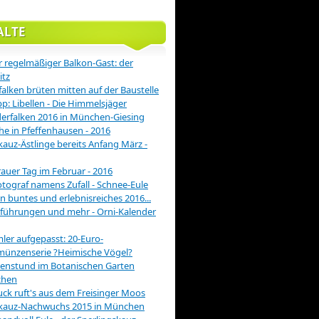
ALTE
 regelmäßiger Balkon-Gast: der
itz
alken brüten mitten auf der Baustelle
pp: Libellen - Die Himmelsjäger
rfalken 2016 in München-Giesing
he in Pfeffenhausen - 2016
auz-Ästlinge bereits Anfang März -
rauer Tag im Februar - 2016
otograf namens Zufall - Schnee-Eule
in buntes und erlebnisreiches 2016...
führungen und mehr - Orni-Kalender
er aufgepasst: 20-Euro-
münzenserie ?Heimische Vögel?
enstund im Botanischen Garten
hen
ck ruft's aus dem Freisinger Moos
kauz-Nachwuchs 2015 in München