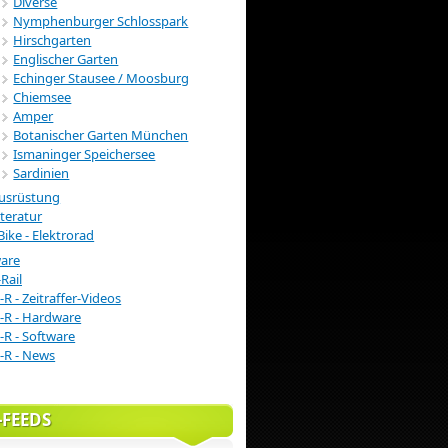
Diverse
Nymphenburger Schlosspark
Hirschgarten
Englischer Garten
Echinger Stausee / Moosburg
Chiemsee
Amper
Botanischer Garten München
Ismaninger Speichersee
Sardinien
usrüstung
iteratur
Bike - Elektrorad
ware
Rail
-R - Zeitraffer-Videos
-R - Hardware
-R - Software
-R - News
-FEEDS