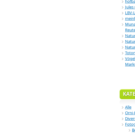
hofba
Jules
LBV-
meinf
Munar
Reute
Natu
Natur
Natur
Toton
Vögel
Mark
KAT
Alle
Orni-
Diver
Fotog
B