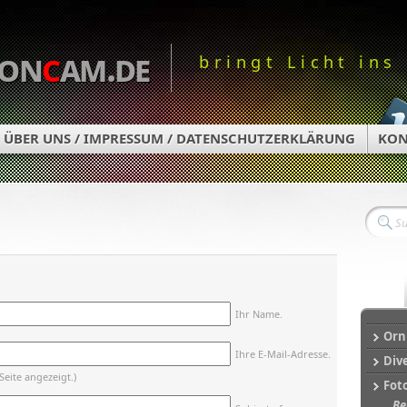
on
c
am.de
bringt Licht ins
ÜBER UNS / IMPRESSUM / DATENSCHUTZERKLÄRUNG
KON
Ihr Name.
Orn
Ihre E-Mail-Adresse.
Div
Seite angezeigt.)
Fot
Be