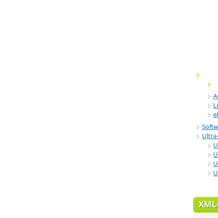
A
L
e
Soft
Ultra-
U
U
U
U
XML