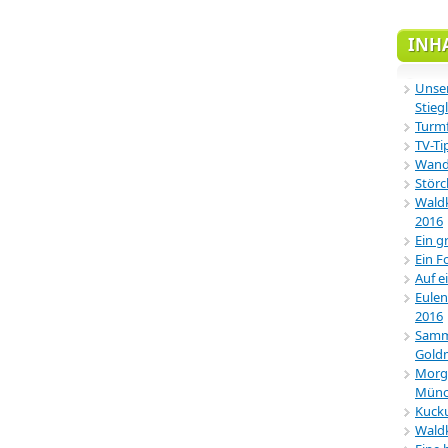
INH
Unser
Stiegl
Turmf
TV-Ti
Wande
Störc
Waldk
2016
Ein g
Ein F
Auf e
Eulen
2016
Samml
Gold
Morg
Münc
Kucku
Wald