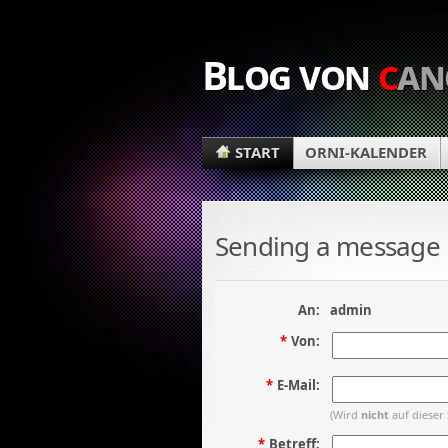
Blog von
c
an
START
ORNI-KALENDER
Sending a message
An:
admin
*
Von:
*
E-Mail:
(Wird
nicht
auf dieser 
*
Betreff: