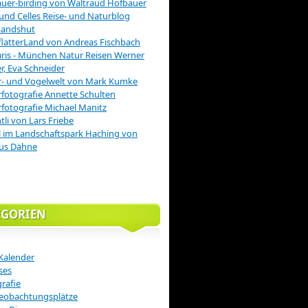
uer-birding von Waltraud Hofbauer
 und Celles Reise- und Naturblog
Landshut
latterLand von Andreas Fischbach
is - München Natur Reisen Werner
r, Eva Schneider
r- und Vogelwelt von Mark Kumke
fotografie Annette Schulten
fotografie Michael Manitz
tli von Lars Friebe
 im Landschaftspark Haching von
us Dähne
EGORIEN
Kalender
ses
rafie
eobachtungsplätze