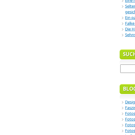
Eine 
Selte
gesic
Ein p
Falke
Die H
Sehn
SUC
BLO
Desig
Faszi
Fotos
Fotos
Fotos
Fotos