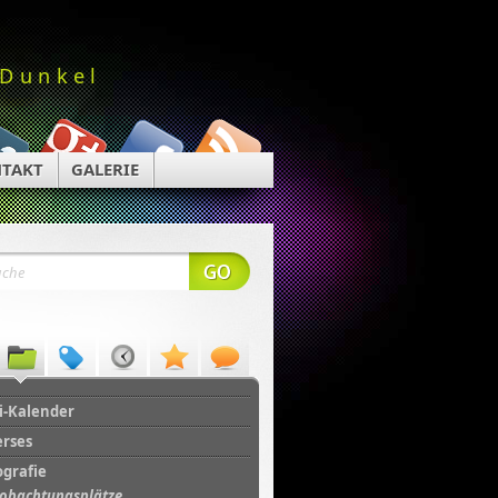
 Dunkel
TAKT
GALERIE
i-Kalender
erses
ografie
obachtungsplätze