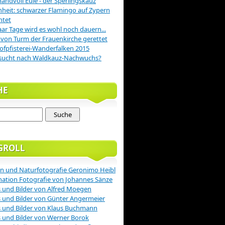
handvoll Eule - der Sperlingskauz
nheit: schwarzer Flamingo auf Zypern
htet
aar Tage wird es wohl noch dauern...
 von Turm der Frauenkirche gerettet
ofpfisterei-Wanderfalken 2015
sucht nach Waldkauz-Nachwuchs?
HE
GROLL
n und Naturfotografie Geronimo Heibl
nation Fotografie von Johannes Sänze
 und Bilder von Alfred Moegen
 und Bilder von Günter Angermeier
 und Bilder von Klaus Buchmann
 und Bilder von Werner Borok