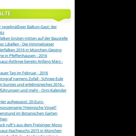
ALTE
 regelmäßiger Balkon-Gast: der
itz
alken brüten mitten auf der Baustelle
pp: Libellen - Die Himmelsjäger
rfalken 2016 in München-Giesing
he in Pfeffenhausen - 2016
auz-Ästlinge bereits Anfang März -
rauer Tag im Februar - 2016
otograf namens Zufall - Schnee-Eule
in buntes und erlebnisreiches 2016...
führungen und mehr - Orni-Kalender
er aufgepasst: 20-Euro-
münzenserie ?Heimische Vögel?
enstund im Botanischen Garten
hen
ck ruft's aus dem Freisinger Moos
kauz-Nachwuchs 2015 in München