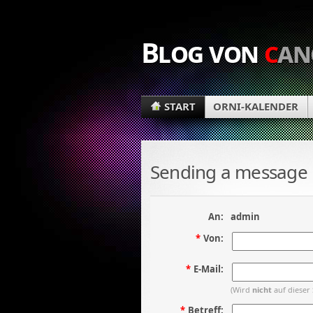
Blog von
c
an
START
ORNI-KALENDER
Sending a message
An:
admin
*
Von:
*
E-Mail:
(Wird
nicht
auf dieser 
*
Betreff: