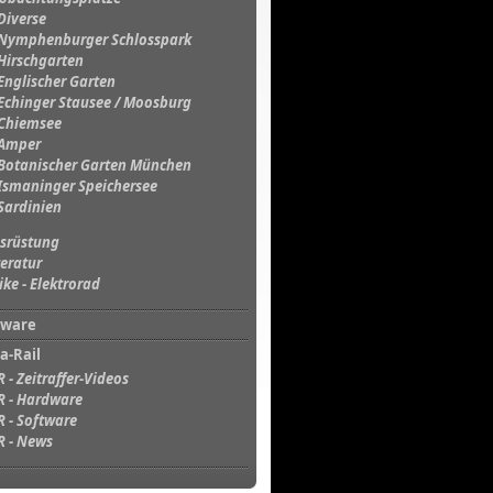
Diverse
Nymphenburger Schlosspark
Hirschgarten
Englischer Garten
Echinger Stausee / Moosburg
Chiemsee
Amper
Botanischer Garten München
Ismaninger Speichersee
Sardinien
srüstung
teratur
ike - Elektrorad
tware
a-Rail
R - Zeitraffer-Videos
R - Hardware
R - Software
R - News