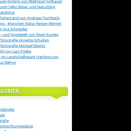
uer-birding von Waltraud Hofbauer
 und Celles Reise- und Naturblog
Landshut
latterLand von Andreas Fischbach
is - München Natur Reisen Werner
r, Eva Schneider
r- und Vogelwelt von Mark Kumke
fotografie Annette Schulten
fotografie Michael Manitz
tli von Lars Friebe
 im Landschaftspark Haching von
us Dähne
EGORIEN
Kalender
ses
rafie
eobachtungsplätze