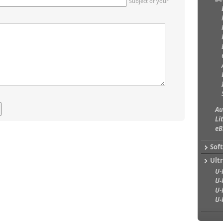
Subject of your
Au
Li
eB
Sof
Ultr
U-
U-
U-
U-