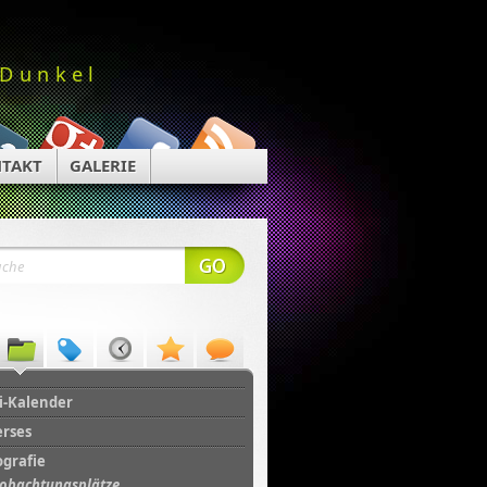
 Dunkel
TAKT
GALERIE
i-Kalender
erses
ografie
obachtungsplätze