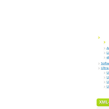
A
L
e
Soft
Ultra-
U
U
U
U
XML