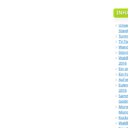
INH
Unser
Stiegl
Turmf
TV-Ti
Wande
Störc
Waldk
2016
Ein g
Ein F
Auf e
Eulen
2016
Samml
Gold
Morg
Münc
Kucku
Wald