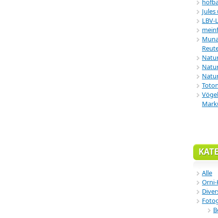
hofba
Jules
LBV-
meinf
Munar
Reute
Natu
Natur
Natur
Toton
Vögel
Mark
KAT
Alle
Orni-
Diver
Fotog
B