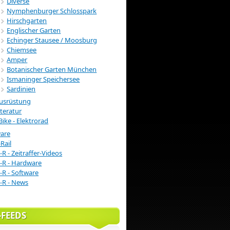
Diverse
Nymphenburger Schlosspark
Hirschgarten
Englischer Garten
Echinger Stausee / Moosburg
Chiemsee
Amper
Botanischer Garten München
Ismaninger Speichersee
Sardinien
usrüstung
iteratur
Bike - Elektrorad
ware
Rail
-R - Zeitraffer-Videos
-R - Hardware
-R - Software
-R - News
-FEEDS