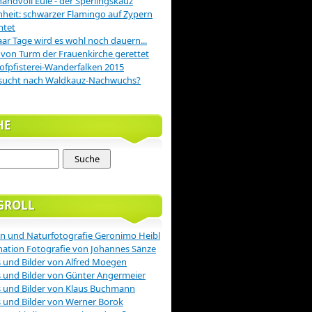
handvoll Eule - der Sperlingskauz
nheit: schwarzer Flamingo auf Zypern
htet
aar Tage wird es wohl noch dauern...
 von Turm der Frauenkirche gerettet
ofpfisterei-Wanderfalken 2015
sucht nach Waldkauz-Nachwuchs?
HE
GROLL
n und Naturfotografie Geronimo Heibl
nation Fotografie von Johannes Sänze
 und Bilder von Alfred Moegen
 und Bilder von Günter Angermeier
 und Bilder von Klaus Buchmann
 und Bilder von Werner Borok