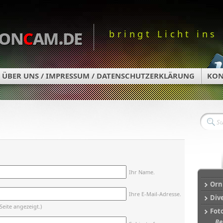
on
c
am.de
bringt Licht ins
ÜBER UNS / IMPRESSUM / DATENSCHUTZERKLÄRUNG
KON
Ihr Name.
Orn
Ihre E-Mail-Adresse.
Div
Seite angezeigt.)
Fot
Be