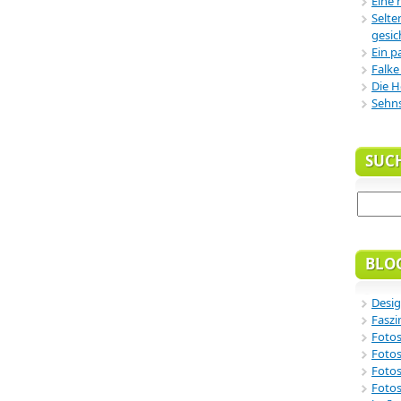
Eine 
Selte
gesic
Ein p
Falke
Die H
Sehn
SUC
BLO
Desig
Faszi
Fotos
Fotos
Fotos
Fotos