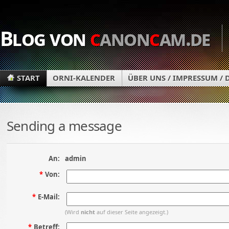
Blog von
c
anon
c
am.de
START
ORNI-KALENDER
ÜBER UNS / IMPRESSUM /
Sending a message
An:
admin
*
Von:
*
E-Mail:
(Wird
nicht
auf dieser Seite angezeigt.)
*
Betreff: