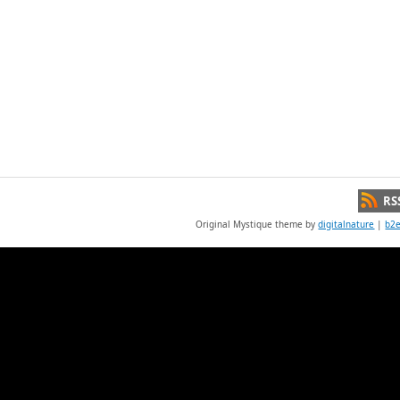
RS
Original Mystique theme by
digitalnature
|
b2e