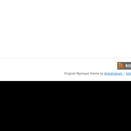
RS
Original Mystique theme by
digitalnature
|
b2e