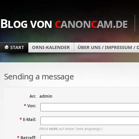
Blog von
c
anon
c
am.de
START
ORNI-KALENDER
ÜBER UNS / IMPRESSUM /
Sending a message
An:
admin
*
Von:
*
E-Mail:
(Wird
nicht
auf dieser Seite angezeigt.)
*
Betreff: