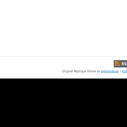
RS
Original Mystique theme by
digitalnature
|
b2e