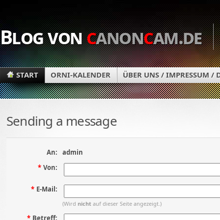
Blog von
c
anon
c
am.de
START
ORNI-KALENDER
ÜBER UNS / IMPRESSUM /
Sending a message
An:
admin
*
Von:
*
E-Mail:
(Wird
nicht
auf dieser Seite angezeigt.)
*
Betreff: