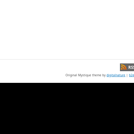
RS
Original Mystique theme by
digitalnature
|
b2e