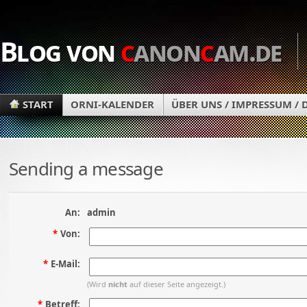
Blog von
c
anon
c
am.de
START
ORNI-KALENDER
ÜBER UNS / IMPRESSUM /
Sending a message
An:
admin
*
Von:
*
E-Mail:
(Wird
nicht
auf dieser Seite angezeigt.)
*
Betreff: