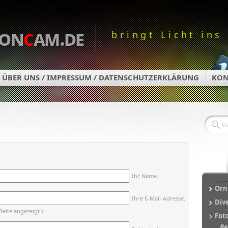
on
c
am.de
bringt Licht ins
ÜBER UNS / IMPRESSUM / DATENSCHUTZERKLÄRUNG
KON
Ihr Name.
Orn
Ihre E-Mail-Adresse.
Div
Seite angezeigt.)
Fot
Be