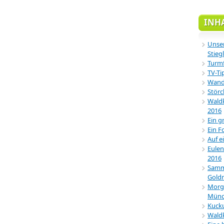
INH
Unser
Stiegl
Turmf
TV-Ti
Wande
Störc
Waldk
2016
Ein g
Ein F
Auf e
Eulen
2016
Samml
Gold
Morg
Münc
Kucku
Wald