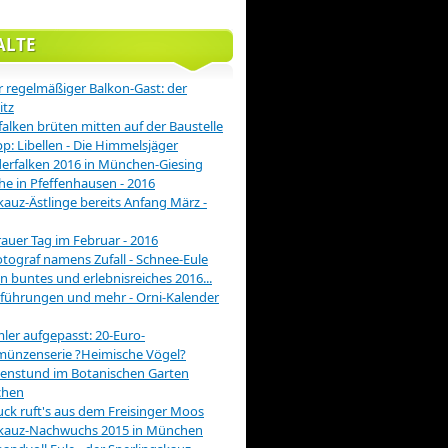
ALTE
 regelmäßiger Balkon-Gast: der
itz
alken brüten mitten auf der Baustelle
pp: Libellen - Die Himmelsjäger
rfalken 2016 in München-Giesing
he in Pfeffenhausen - 2016
auz-Ästlinge bereits Anfang März -
rauer Tag im Februar - 2016
otograf namens Zufall - Schnee-Eule
in buntes und erlebnisreiches 2016...
führungen und mehr - Orni-Kalender
er aufgepasst: 20-Euro-
münzenserie ?Heimische Vögel?
enstund im Botanischen Garten
hen
ck ruft's aus dem Freisinger Moos
kauz-Nachwuchs 2015 in München