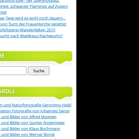
handvoll Eule - der Sperlingskauz
nheit: schwarzer Flamingo auf Zypern
htet
aar Tage wird es wohl noch dauern...
 von Turm der Frauenkirche gerettet
ofpfisterei-Wanderfalken 2015
sucht nach Waldkauz-Nachwuchs?
HE
GROLL
n und Naturfotografie Geronimo Heibl
nation Fotografie von Johannes Sänze
 und Bilder von Alfred Moegen
 und Bilder von Günter Angermeier
 und Bilder von Klaus Buchmann
 und Bilder von Werner Borok