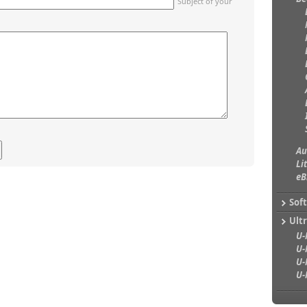
Subject of your
Au
Li
eB
Sof
Ultr
U-
U-
U-
U-