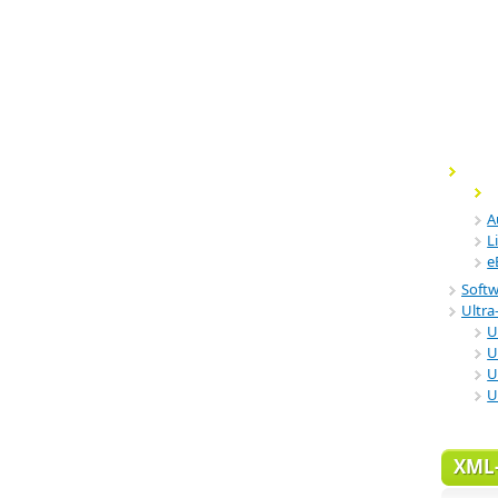
A
L
e
Soft
Ultra-
U
U
U
U
XML