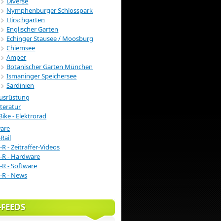
Diverse
Nymphenburger Schlosspark
Hirschgarten
Englischer Garten
Echinger Stausee / Moosburg
Chiemsee
Amper
Botanischer Garten München
Ismaninger Speichersee
Sardinien
usrüstung
iteratur
Bike - Elektrorad
ware
Rail
-R - Zeitraffer-Videos
-R - Hardware
-R - Software
-R - News
-FEEDS