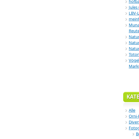
hofba
Jules
LBV-
meinf
Munar
Reute
Natu
Natur
Natur
Toton
Vögel
Mark
KAT
Alle
Orni-
Diver
Fotog
B