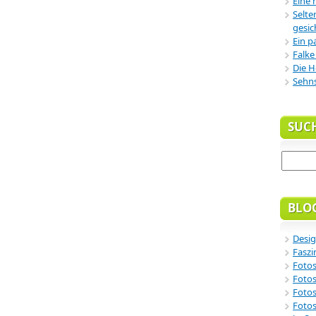
Eine 
Selte
gesic
Ein p
Falke
Die H
Sehn
SUC
BLO
Desig
Faszi
Fotos
Fotos
Fotos
Fotos