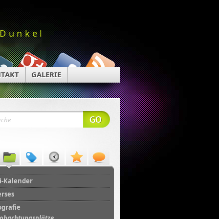
 Dunkel
TAKT
GALERIE
i-Kalender
erses
ografie
obachtungsplätze