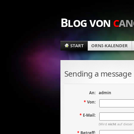
Blog von
c
an
START
ORNI-KALENDER
Sending a message
An:
admin
*
Von:
*
E-Mail:
(Wird
nicht
auf dieser 
*
Betreff: