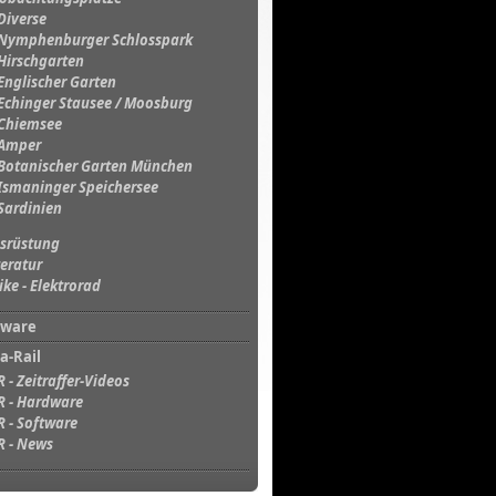
Diverse
Nymphenburger Schlosspark
Hirschgarten
Englischer Garten
Echinger Stausee / Moosburg
Chiemsee
Amper
Botanischer Garten München
Ismaninger Speichersee
Sardinien
srüstung
teratur
ike - Elektrorad
tware
a-Rail
R - Zeitraffer-Videos
R - Hardware
R - Software
R - News