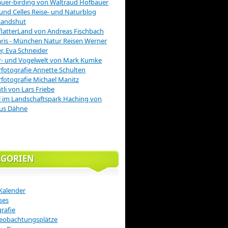
uer-birding von Waltraud Hofbauer
 und Celles Reise- und Naturblog
Landshut
latterLand von Andreas Fischbach
is - München Natur Reisen Werner
r, Eva Schneider
r- und Vogelwelt von Mark Kumke
fotografie Annette Schulten
fotografie Michael Manitz
tli von Lars Friebe
 im Landschaftspark Haching von
us Dähne
EGORIEN
Kalender
ses
rafie
eobachtungsplätze