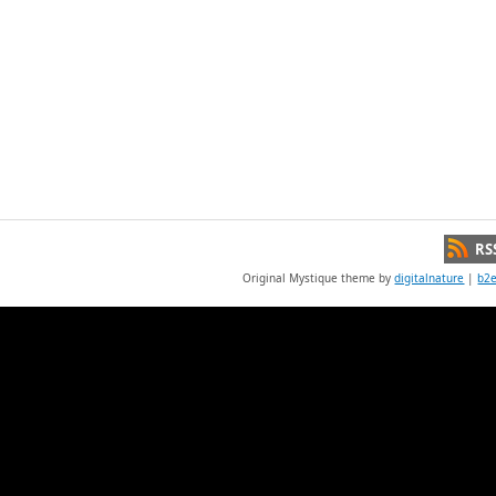
RS
Original Mystique theme by
digitalnature
|
b2e