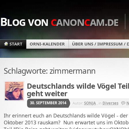
Blog von
c
anon
c
am.de
START
ORNI-KALENDER
ÜBER UNS / IMPRESSUM /
Schlagworte: zimmermann
Deutschlands wilde Vögel Teil 
geht weiter
30. SEPTEMBER 2014
Autor:
SONJA
, in
Diverses
N
Ihr erinnert euch an Deutschlands wilde Vögel - der
Oktober 2013 rauskam? Nun erwartet uns im Oktobe