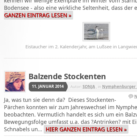
kennen wir wenige Exemplare im Winter vom Starn
Bodensee - also eine wirkliche Seltenheit, dass der
GANZEN EINTRAG LESEN »
Eistaucher im 2. Kalenderjahr, am Lußsee in Langwi
Balzende Stockenten
11. JANUAR 2014
Autor:
SONJA
, in
Nymphenburger S
N
Ja, was tun sie denn da? Dieses Stockenten-
Pärchen konnten wir zum Jahreswechsel im Nymph
beobachten. Vermutlich handelt es sich um ein Balz
Bewegungsfolge umfasst u.a. das ?Antrinken? mit E
Schnabels un…
HIER GANZEN EINTRAG LESEN »