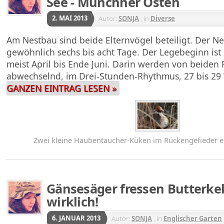
See - Münchner Osten
2. MAI 2013
Autor:
SONJA
, in
Diverse
Am Nestbau sind beide Elternvögel beteiligt. Der N
gewöhnlich sechs bis acht Tage. Der Legebeginn ist
meist April bis Ende Juni. Darin werden von beiden 
abwechselnd, im Drei-Stunden-Rhythmus, 27 bis 2
GANZEN EINTRAG LESEN »
Zwei kleine Haubentaucher-Küken im Rückengefieder ei
Gänsesäger fressen Butterkek
wirklich!
6. JANUAR 2013
Autor:
SONJA
, in
Englischer Garten