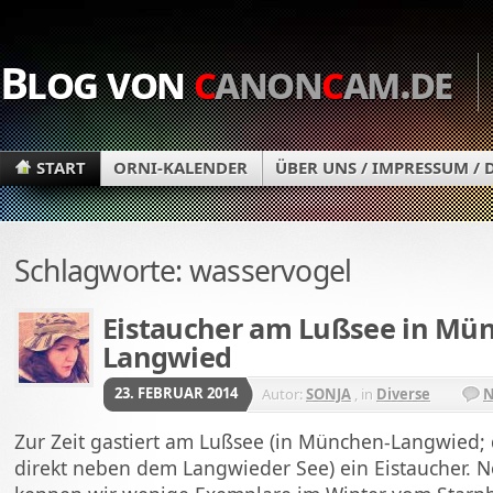
Blog von
c
anon
c
am.de
START
ORNI-KALENDER
ÜBER UNS / IMPRESSUM /
Schlagworte: wasservogel
Eistaucher am Lußsee in Mü
Langwied
23. FEBRUAR 2014
Autor:
SONJA
, in
Diverse
N
Zur Zeit gastiert am Lußsee (in München-Langwied;
direkt neben dem Langwieder See) ein Eistaucher. 