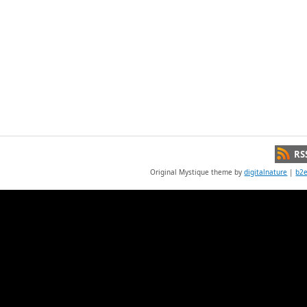
RS
Original Mystique theme by
digitalnature
|
b2e