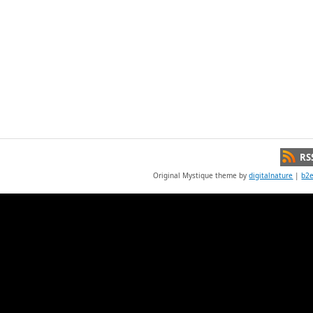
RS
Original Mystique theme by
digitalnature
|
b2e