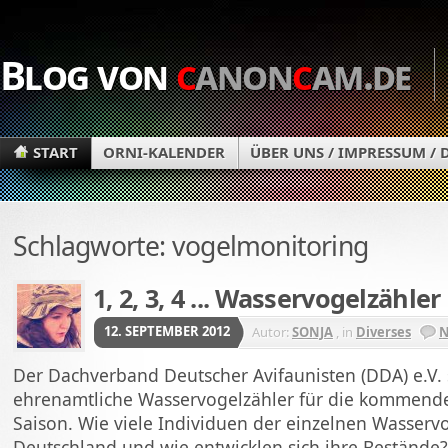
Blog von
c
anon
c
am.de
START
ORNI-KALENDER
ÜBER UNS / IMPRESSUM /
Schlagworte: vogelmonitoring
1, 2, 3, 4 ... Wasservogelzähle
12. SEPTEMBER 2012
Autor:
SONJA
, in
Diverses
N
Der Dachverband Deutscher Avifaunisten (DDA) e.V.
ehrenamtliche Wasservogelzähler für die kommend
Saison. Wie viele Individuen der einzelnen Wasservo
Deutschland und wie entwicklen sich ihre Bestände