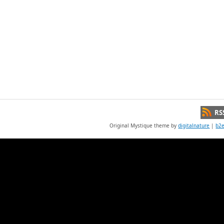
RS
Original Mystique theme by
digitalnature
|
b2e