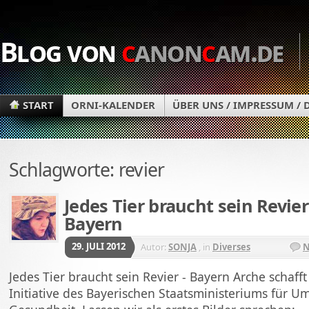
Blog von
c
anon
c
am.de
START
ORNI-KALENDER
ÜBER UNS / IMPRESSUM /
Schlagworte: revier
Jedes Tier braucht sein Revier
Bayern
29. JULI 2012
Autor:
SONJA
, in
Diverses
N
Jedes Tier braucht sein Revier - Bayern Arche schaff
Initiative des Bayerischen Staatsministeriums für U