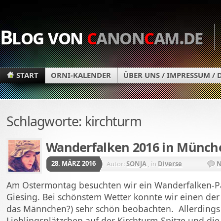
Blog von
c
anon
c
am.de
START
ORNI-KALENDER
ÜBER UNS / IMPRESSUM /
Schlagworte: kirchturm
Wanderfalken 2016 in Münch
28. MÄRZ 2016
Autor:
SONJA
, in
Diverse
N
Am Ostermontag besuchten wir ein Wanderfalken-P
Giesing. Bei schönstem Wetter konnte wir einen der
das Männchen?) sehr schön beobachten. Allerdings 
Lieblingsplätzchen auf der Kirchturm-Spitze und di