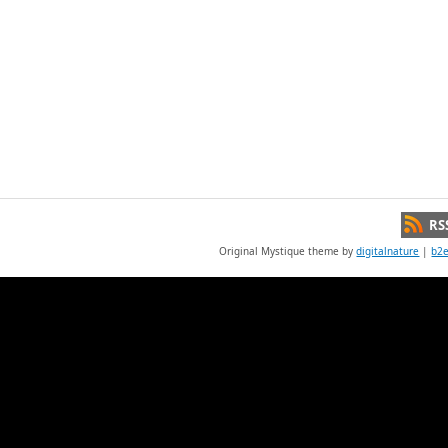
RS
Original Mystique theme by
digitalnature
|
b2e