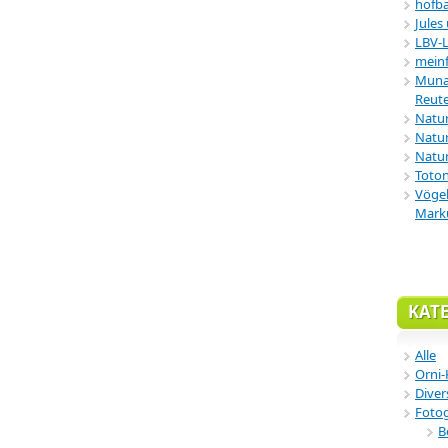
hofba
Jules
LBV-
meinf
Munar
Reute
Natu
Natur
Natur
Toton
Vögel
Mark
KAT
Alle
Orni-
Diver
Fotog
B