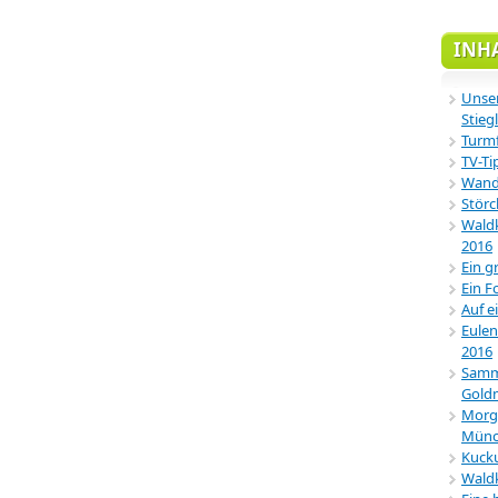
INH
Unser
Stiegl
Turmf
TV-Ti
Wande
Störc
Waldk
2016
Ein g
Ein F
Auf e
Eulen
2016
Samml
Gold
Morg
Münc
Kucku
Wald