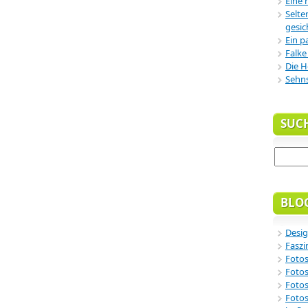
Eine 
Selte
gesic
Ein p
Falke
Die H
Sehn
SUC
BLO
Desig
Faszi
Fotos
Fotos
Fotos
Fotos