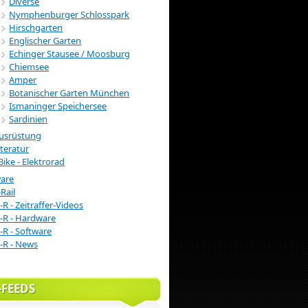
Diverse
Nymphenburger Schlosspark
Hirschgarten
Englischer Garten
Echinger Stausee / Moosburg
Chiemsee
Amper
Botanischer Garten München
Ismaninger Speichersee
Sardinien
usrüstung
iteratur
Bike - Elektrorad
ware
Rail
-R - Zeitraffer-Videos
-R - Hardware
-R - Software
-R - News
-FEEDS