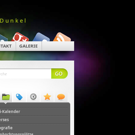
 Dunkel
TAKT
GALERIE
i-Kalender
erses
ografie
obachtungsplätze