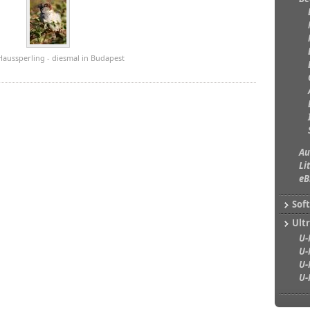
 Haussperling - diesmal in Budapest
Au
Li
eB
Sof
Ultr
U-
U-
U-
U-