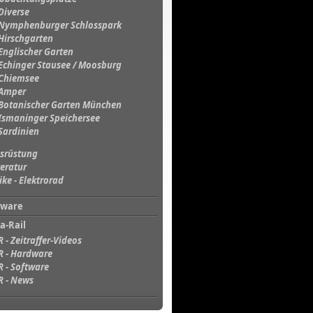
Diverse
Nymphenburger Schlosspark
Hirschgarten
Englischer Garten
Echinger Stausee / Moosburg
Chiemsee
Amper
Botanischer Garten München
Ismaninger Speichersee
Sardinien
srüstung
teratur
ike - Elektrorad
tware
a-Rail
R - Zeitraffer-Videos
R - Hardware
R - Software
R - News