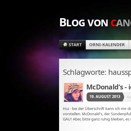
Blog von
c
an
START
ORNI-KALENDER
Schlagworte: haussp
McDonald's - i
19. AUGUST 2013
Au
Hui - bei der Überschrift kann ich mir 
vorstellen. McDonald's, der Sündenpfuh
GAU! Aber, bitte ganz ruhig bleiben, es 