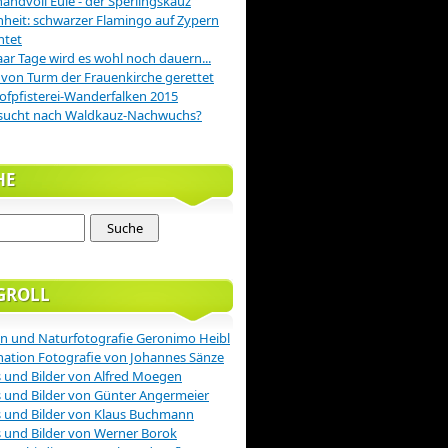
handvoll Eule - der Sperlingskauz
nheit: schwarzer Flamingo auf Zypern
htet
aar Tage wird es wohl noch dauern...
 von Turm der Frauenkirche gerettet
ofpfisterei-Wanderfalken 2015
sucht nach Waldkauz-Nachwuchs?
HE
GROLL
n und Naturfotografie Geronimo Heibl
nation Fotografie von Johannes Sänze
 und Bilder von Alfred Moegen
 und Bilder von Günter Angermeier
 und Bilder von Klaus Buchmann
 und Bilder von Werner Borok