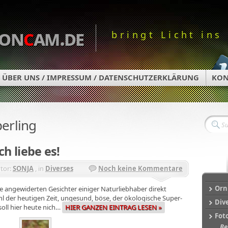
on
c
am.de
bringt Licht ins
ÜBER UNS / IMPRESSUM / DATENSCHUTZERKLÄRUNG
KON
erling
ch liebe es!
tor:
SONJA
, in
Diverses
Noch keine Kommentare
Orn
die angewiderten Gesichter einiger Naturliebhaber direkt
l der heutigen Zeit, ungesund, böse, der ökologische Super-
Div
soll hier heute nich…
HIER GANZEN EINTRAG LESEN »
Fot
Be