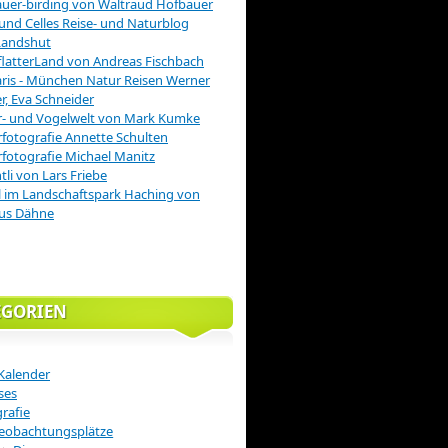
uer-birding von Waltraud Hofbauer
 und Celles Reise- und Naturblog
Landshut
latterLand von Andreas Fischbach
is - München Natur Reisen Werner
r, Eva Schneider
r- und Vogelwelt von Mark Kumke
fotografie Annette Schulten
fotografie Michael Manitz
tli von Lars Friebe
 im Landschaftspark Haching von
us Dähne
EGORIEN
Kalender
ses
rafie
eobachtungsplätze