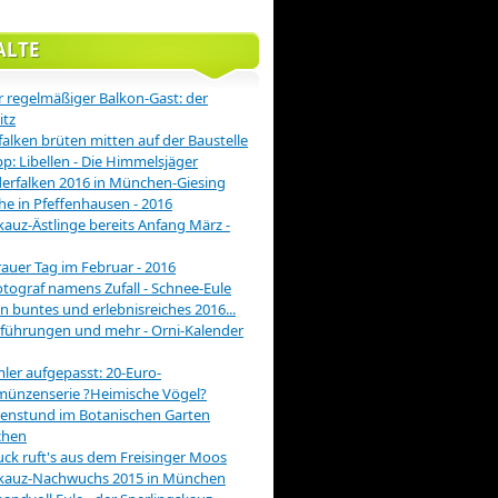
ALTE
 regelmäßiger Balkon-Gast: der
itz
alken brüten mitten auf der Baustelle
pp: Libellen - Die Himmelsjäger
rfalken 2016 in München-Giesing
he in Pfeffenhausen - 2016
auz-Ästlinge bereits Anfang März -
rauer Tag im Februar - 2016
otograf namens Zufall - Schnee-Eule
in buntes und erlebnisreiches 2016...
führungen und mehr - Orni-Kalender
er aufgepasst: 20-Euro-
münzenserie ?Heimische Vögel?
enstund im Botanischen Garten
hen
ck ruft's aus dem Freisinger Moos
kauz-Nachwuchs 2015 in München