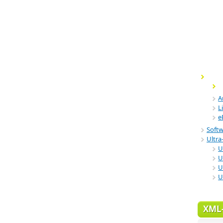
A
L
e
Soft
Ultra-
U
U
U
U
XML