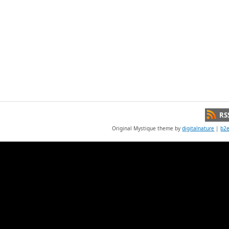
RS
Original Mystique theme by
digitalnature
|
b2e