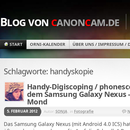
Blog von
c
anon
c
am.de
START
ORNI-KALENDER
ÜBER UNS / IMPRESSUM /
Schlagworte: handyskopie
Handy-Digiscoping / phonesc
dem Samsung Galaxy Nexus -
Mond
5. FEBRUAR 2012
Autor:
SONJA
, in
Fotografie
N
Das Samsung Galaxy Nexus (mit Android 4.0 ICS) ha