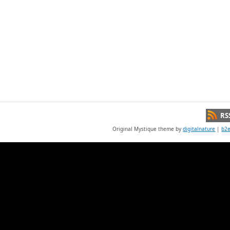
RS
Original Mystique theme by
digitalnature
|
b2e