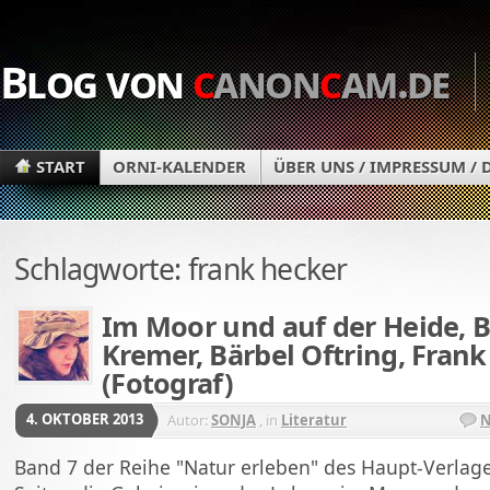
Blog von
c
anon
c
am.de
START
ORNI-KALENDER
ÜBER UNS / IMPRESSUM /
Schlagworte: frank hecker
Im Moor und auf der Heide, B
Kremer, Bärbel Oftring, Fran
(Fotograf)
4. OKTOBER 2013
Autor:
SONJA
, in
Literatur
N
Band 7 der Reihe "Natur erleben" des Haupt-Verlage