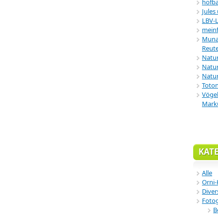
hofba
Jules
LBV-
meinf
Munar
Reute
Natu
Natur
Natur
Toton
Vögel
Mark
KAT
Alle
Orni-
Diver
Fotog
B