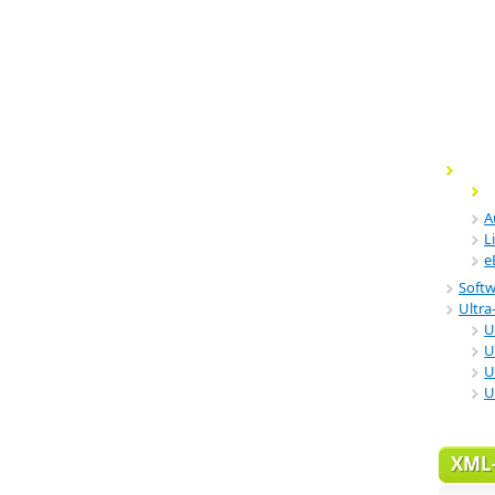
A
L
e
Soft
Ultra-
U
U
U
U
XML