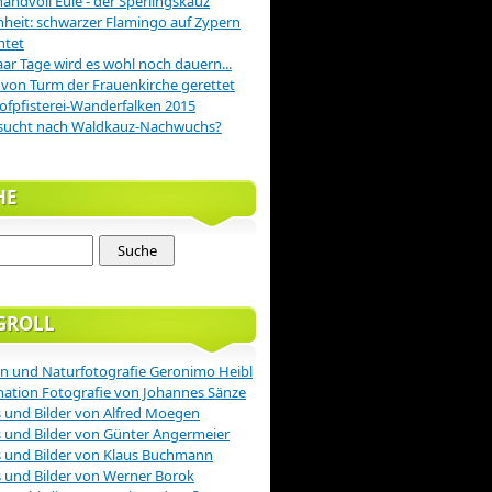
handvoll Eule - der Sperlingskauz
nheit: schwarzer Flamingo auf Zypern
htet
aar Tage wird es wohl noch dauern...
 von Turm der Frauenkirche gerettet
ofpfisterei-Wanderfalken 2015
sucht nach Waldkauz-Nachwuchs?
HE
GROLL
n und Naturfotografie Geronimo Heibl
nation Fotografie von Johannes Sänze
 und Bilder von Alfred Moegen
 und Bilder von Günter Angermeier
 und Bilder von Klaus Buchmann
 und Bilder von Werner Borok