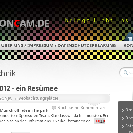
on
c
am.de
bringt Licht ins
ÜBER UNS / IMPRESSUM / DATENSCHUTZERKLÄRUNG
KON
chnik
012 - ein Resümee
SONJA
, in
Beobachtungsplätze
Noch keine Kommentare
Orn
d Munich öffnete im Tierpark
eändertem Sponsoren-Team. Klar, dass wir da hin mussten. Bei
Div
ch also an den Informations- / Verkaufsständen de…
HIER
Fot
Be