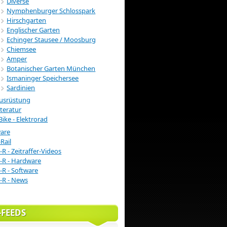
Diverse
Nymphenburger Schlosspark
Hirschgarten
Englischer Garten
Echinger Stausee / Moosburg
Chiemsee
Amper
Botanischer Garten München
Ismaninger Speichersee
Sardinien
usrüstung
iteratur
Bike - Elektrorad
ware
Rail
-R - Zeitraffer-Videos
-R - Hardware
-R - Software
-R - News
-FEEDS