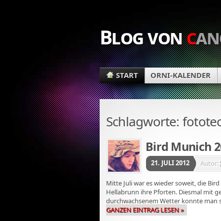
Blog von
c
an
START
ORNI-KALENDER
Schlagworte: fotote
Bird Munich 2
21. JULI 2012
Autor:
Mitte Juli war es wieder soweit, die Bir
Hellabrunn ihre Pforten. Diesmal mit g
durchwachsenem Wetter konnte man si
GANZEN EINTRAG LESEN »