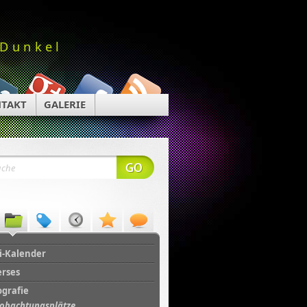
 Dunkel
TAKT
GALERIE
i-Kalender
erses
ografie
obachtungsplätze