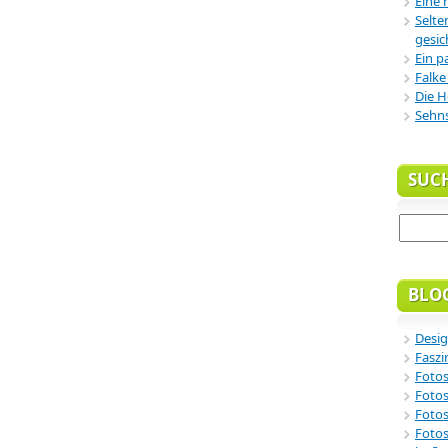
Eine 
Selte
gesic
Ein p
Falke
Die H
Sehn
SUC
BLO
Desig
Faszi
Fotos
Fotos
Fotos
Fotos