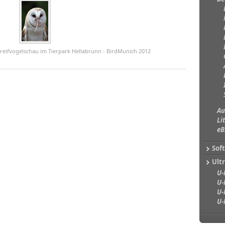
Greifvogelschau im Tierpark Hellabrunn - BirdMunich 2012
Au
Li
eB
Sof
Ultr
U-
U-
U-
U-