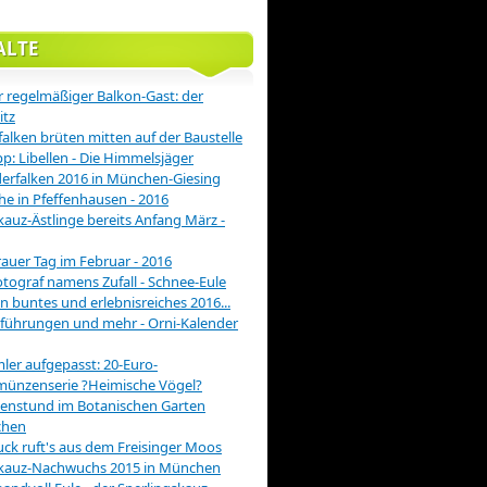
ALTE
 regelmäßiger Balkon-Gast: der
itz
alken brüten mitten auf der Baustelle
pp: Libellen - Die Himmelsjäger
rfalken 2016 in München-Giesing
he in Pfeffenhausen - 2016
auz-Ästlinge bereits Anfang März -
rauer Tag im Februar - 2016
otograf namens Zufall - Schnee-Eule
in buntes und erlebnisreiches 2016...
führungen und mehr - Orni-Kalender
er aufgepasst: 20-Euro-
münzenserie ?Heimische Vögel?
enstund im Botanischen Garten
hen
ck ruft's aus dem Freisinger Moos
kauz-Nachwuchs 2015 in München