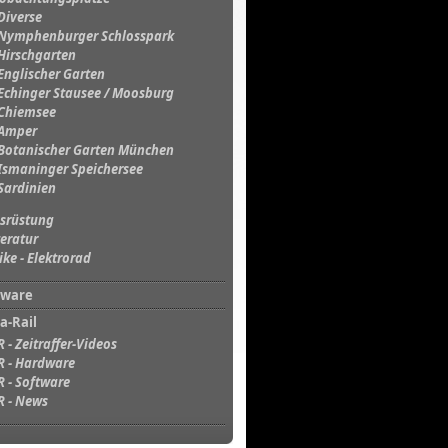
Diverse
Nymphenburger Schlosspark
Hirschgarten
Englischer Garten
Echinger Stausee / Moosburg
Chiemsee
Amper
Botanischer Garten München
Ismaninger Speichersee
Sardinien
srüstung
teratur
ike - Elektrorad
tware
a-Rail
R - Zeitraffer-Videos
R - Hardware
R - Software
R - News