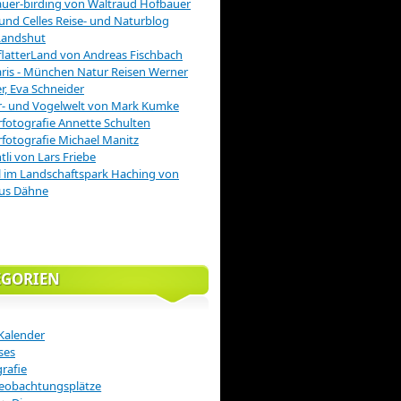
uer-birding von Waltraud Hofbauer
 und Celles Reise- und Naturblog
Landshut
latterLand von Andreas Fischbach
is - München Natur Reisen Werner
r, Eva Schneider
r- und Vogelwelt von Mark Kumke
fotografie Annette Schulten
fotografie Michael Manitz
tli von Lars Friebe
 im Landschaftspark Haching von
us Dähne
EGORIEN
Kalender
ses
rafie
eobachtungsplätze