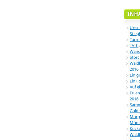
INH
Unser
Stiegl
Turmf
TV-Ti
Wande
Störc
Waldk
2016
Ein g
Ein F
Auf e
Eulen
2016
Samml
Gold
Morg
Münc
Kucku
Wald