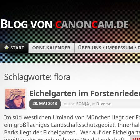
Blog von
c
anon
c
am.de
START
ORNI-KALENDER
ÜBER UNS / IMPRESSUM /
Schlagworte: flora
Eichelgarten im Forstenriede
28. MAI 2013
Autor:
SONJA
, in
Diverse
Im süd-westlichen Umland von München liegt der Fo
ein großflächiges Landschaftsschutzgebiet. Innerhal
Parks liegt der Eichelgarten. Wer auf der Eichelgart
inmitten der wunderschönen Weidelandschaft…
HI