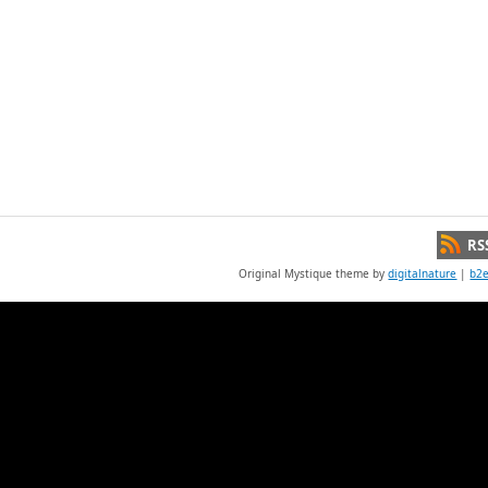
RS
Original Mystique theme by
digitalnature
|
b2e