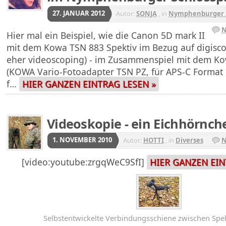
27. JANUAR 2012
Autor:
SONJA
, in
Nymphenburger S
N
Hier mal ein Beispiel, wie die Canon 5D mark II
mit dem Kowa TSN 883 Spektiv im Bezug auf digiscop
eher videoscoping) - im Zusammenspiel mit dem Ko
(KOWA Vario-Fotoadapter TSN PZ, für APS-C Format
f…
HIER GANZEN EINTRAG LESEN »
Videoskopie - ein Eichhörnch
1. NOVEMBER 2010
Autor:
HOTTI
, in
Diverses
N
[video:youtube:zrgqWeC9SfI]
HIER GANZEN EIN
Selbstentwickelte Verbindungsschiene zwischen Spe