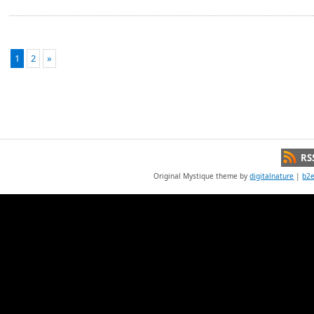
1
2
»
RS
Original Mystique theme by
digitalnature
|
b2e