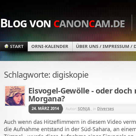
Blog von
c
anon
c
am.de
START
ORNI-KALENDER
ÜBER UNS / IMPRESSUM /
Schlagworte: digiskopie
Eisvogel-Gewölle - oder doch 
Morgana?
24. MÄRZ 2014
Autor:
SONJA
, in
Diverses
Auch wenn das Hitzeflimmern in diesem Video verm
die Aufnahme entstand in der Süd-Sahara, an einem