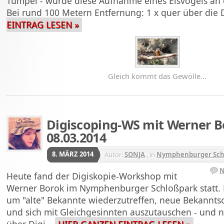
Tümpel - wurde diese Aufnahme eines Eisvogels an
Bei rund 100 Metern Entfernung: 1 x quer über di
EINTRAG LESEN »
Gleich kommt das Gewölle...
Digiscoping-WS mit Werner B
08.03.2014
8. MÄRZ 2014
Autor:
SONJA
, in
Nymphenburger Sch
N
Heute fand der Digiskopie-Workshop mit
Werner Borok im Nymphenburger Schloßpark statt. 
um "alte" Bekannte wiederzutreffen, neue Bekanntsc
und sich mit Gleichgesinnten auszutauschen - und n
über Digi…
HIER GANZEN EINTRAG LESEN »