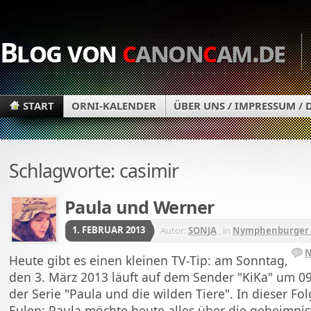
Blog von
c
anon
c
am.de
START
ORNI-KALENDER
ÜBER UNS / IMPRESSUM /
Schlagworte: casimir
Paula und Werner
1. FEBRUAR 2013
Autor:
SONJA
, in
Nymphenburger 
N
Heute gibt es einen kleinen TV-Tip: am Sonntag,
den 3. März 2013 läuft auf dem Sender "KiKa" um 09
der Serie "Paula und die wilden Tiere". In dieser Fo
Eulen: Paula möchte heute alles über die geheimnis