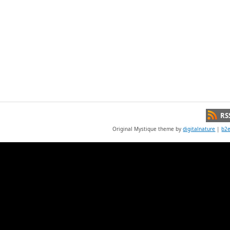
RS
Original Mystique theme by
digitalnature
|
b2e