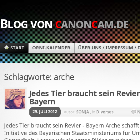
Blog von
c
anon
c
am.de
START
ORNI-KALENDER
ÜBER UNS / IMPRESSUM /
Schlagworte: arche
Jedes Tier braucht sein Revier
Bayern
29. JULI 2012
Autor:
SONJA
, in
Diverses
N
Jedes Tier braucht sein Revier - Bayern Arche schaff
Initiative des Bayerischen Staatsministeriums für U