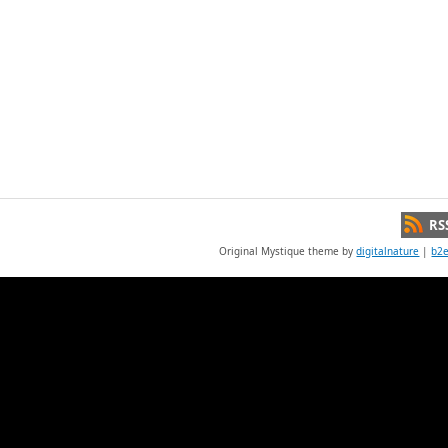
RS
Original Mystique theme by
digitalnature
|
b2e