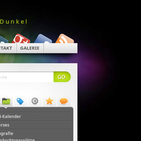
 Dunkel
TAKT
GALERIE
i-Kalender
erses
ografie
obachtungsplätze