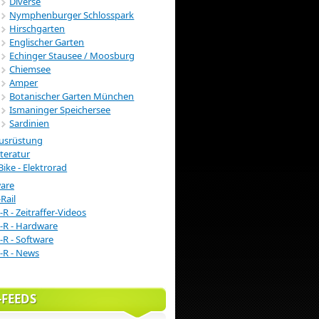
Diverse
Nymphenburger Schlosspark
Hirschgarten
Englischer Garten
Echinger Stausee / Moosburg
Chiemsee
Amper
Botanischer Garten München
Ismaninger Speichersee
Sardinien
usrüstung
iteratur
Bike - Elektrorad
ware
Rail
-R - Zeitraffer-Videos
-R - Hardware
-R - Software
-R - News
-FEEDS