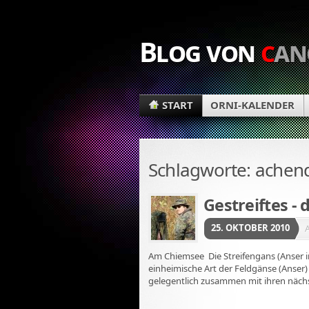
Blog von
c
an
START
ORNI-KALENDER
Schlagworte: achen
Gestreiftes - 
25. OKTOBER 2010
Am Chiemsee Die Streifengans (Anser in
einheimische Art der Feldgänse (Anser)
gelegentlich zusammen mit ihren näc