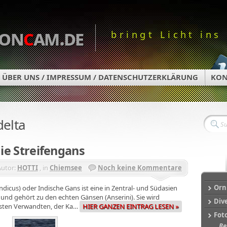
on
c
am.de
bringt Licht ins
ÜBER UNS / IMPRESSUM / DATENSCHUTZERKLÄRUNG
KON
delta
die Streifengans
Autor:
HOTTI
, in
Chiemsee
Noch keine Kommentare
Orn
dicus) oder Indische Gans ist eine in Zentral- und Südasien
 und gehört zu den echten Gänsen (Anserini). Sie wird
Div
hsten Verwandten, der Ka…
HIER GANZEN EINTRAG LESEN »
Fot
Be