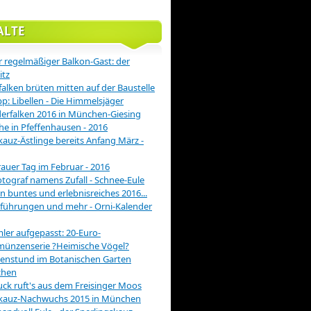
ALTE
 regelmäßiger Balkon-Gast: der
itz
alken brüten mitten auf der Baustelle
pp: Libellen - Die Himmelsjäger
rfalken 2016 in München-Giesing
he in Pfeffenhausen - 2016
auz-Ästlinge bereits Anfang März -
rauer Tag im Februar - 2016
otograf namens Zufall - Schnee-Eule
in buntes und erlebnisreiches 2016...
führungen und mehr - Orni-Kalender
er aufgepasst: 20-Euro-
münzenserie ?Heimische Vögel?
enstund im Botanischen Garten
hen
ck ruft's aus dem Freisinger Moos
kauz-Nachwuchs 2015 in München