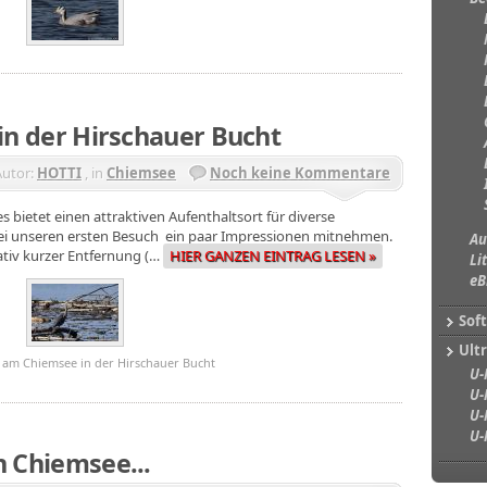
 in der Hirschauer Bucht
Autor:
HOTTI
, in
Chiemsee
Noch keine Kommentare
bietet einen attraktiven Aufenthaltsort für diverse
bei unseren ersten Besuch ein paar Impressionen mitnehmen.
Au
lativ kurzer Entfernung (…
HIER GANZEN EINTRAG LESEN »
Li
eB
Sof
Ultr
 am Chiemsee in der Hirschauer Bucht
U-
U-
U-
U-
n Chiemsee...