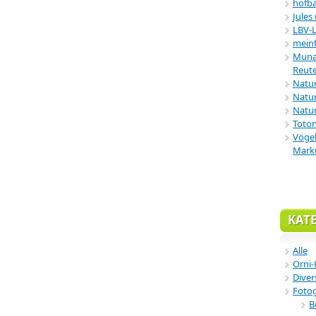
hofba
Jules
LBV-
meinf
Munar
Reute
Natu
Natur
Natur
Toton
Vögel
Mark
KAT
Alle
Orni-
Diver
Fotog
B