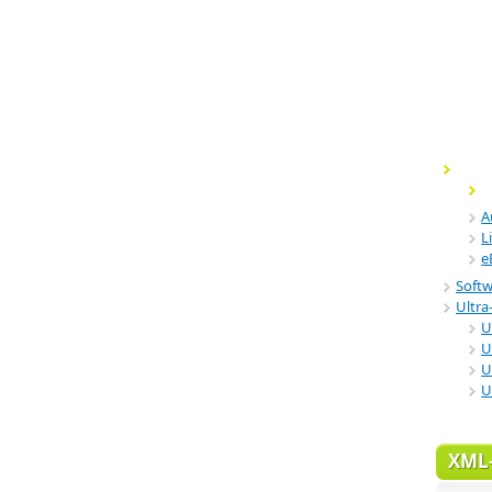
A
L
e
Soft
Ultra-
U
U
U
U
XML