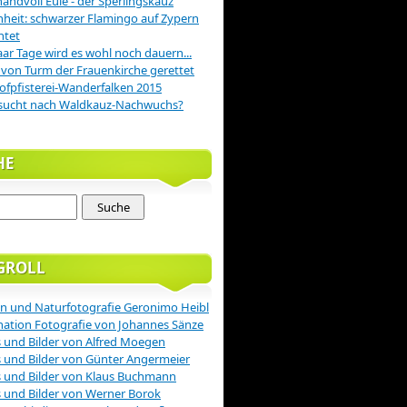
handvoll Eule - der Sperlingskauz
nheit: schwarzer Flamingo auf Zypern
htet
aar Tage wird es wohl noch dauern...
 von Turm der Frauenkirche gerettet
ofpfisterei-Wanderfalken 2015
sucht nach Waldkauz-Nachwuchs?
HE
GROLL
n und Naturfotografie Geronimo Heibl
nation Fotografie von Johannes Sänze
 und Bilder von Alfred Moegen
 und Bilder von Günter Angermeier
 und Bilder von Klaus Buchmann
 und Bilder von Werner Borok