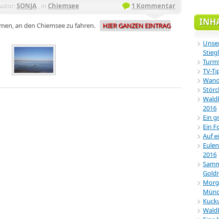
Autor:
SONJA
, in
Chiemsee
1 Kommentar
INH
men, an den Chiemsee zu fahren.
HIER GANZEN EINTRAG
Unser
Stiegl
Turmf
TV-Ti
Wande
Störc
Waldk
2016
Ein g
Ein F
Auf e
Eulen
2016
Samml
Gold
Morg
Münc
Kucku
Wald