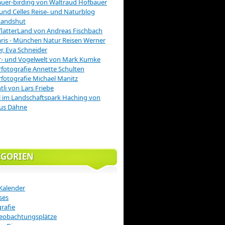
uer-birding von Waltraud Hofbauer
 und Celles Reise- und Naturblog
Landshut
latterLand von Andreas Fischbach
is - München Natur Reisen Werner
r, Eva Schneider
r- und Vogelwelt von Mark Kumke
fotografie Annette Schulten
fotografie Michael Manitz
tli von Lars Friebe
 im Landschaftspark Haching von
us Dähne
EGORIEN
Kalender
ses
rafie
eobachtungsplätze