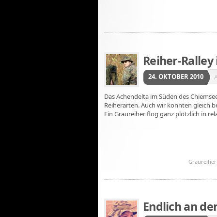
Reiher-Ralley
24. OKTOBER 2010
Das Achendelta im Süden des Chiemsees 
Reiherarten. Auch wir konnten gleich 
Ein Graureiher flog ganz plötzlich in re
Graureiher
Endlich an de