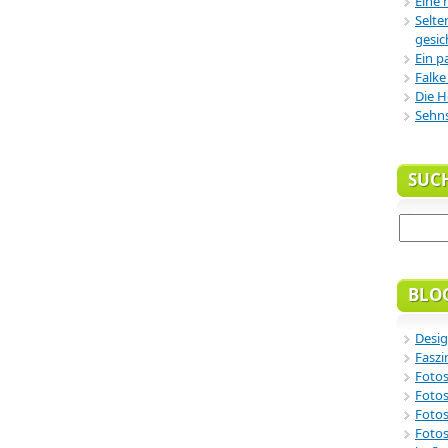
Eine 
Selte
gesic
Ein p
Falke
Die H
Sehn
SUC
BLO
Desig
Faszi
Fotos
Fotos
Fotos
Fotos