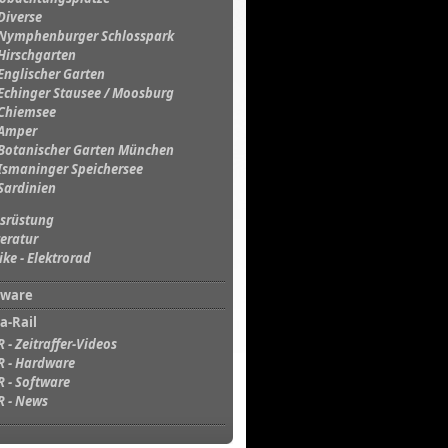
Diverse
Nymphenburger Schlosspark
Hirschgarten
Englischer Garten
Echinger Stausee / Moosburg
Chiemsee
Amper
Botanischer Garten München
Ismaninger Speichersee
Sardinien
srüstung
teratur
ike - Elektrorad
tware
a-Rail
R - Zeitraffer-Videos
R - Hardware
R - Software
R - News