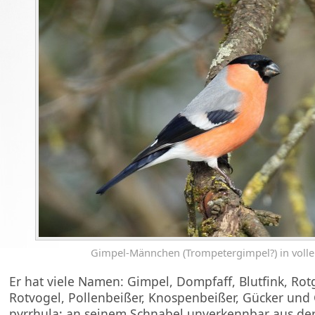
Gimpel-Männchen (Trompetergimpel?) in volle
Er hat viele Namen: Gimpel, Dompfaff, Blutfink, Rot
Rotvogel, Pollenbeißer, Knospenbeißer, Gücker und G
pyrrhula; an seinem Schnabel unverkennbar aus der