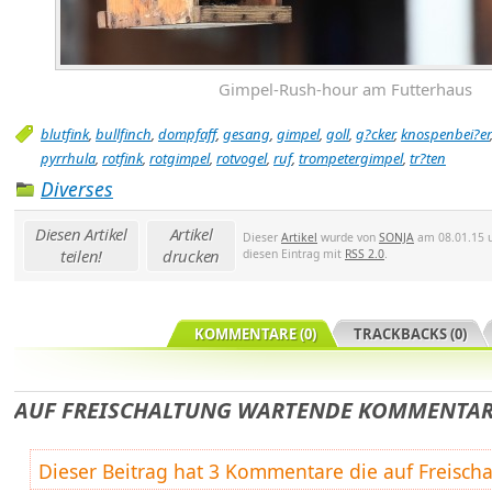
Gimpel-Rush-hour am Futterhaus
blutfink
,
bullfinch
,
dompfaff
,
gesang
,
gimpel
,
goll
,
g?cker
,
knospenbei?er
pyrrhula
,
rotfink
,
rotgimpel
,
rotvogel
,
ruf
,
trompetergimpel
,
tr?ten
Diverses
Diesen Artikel
Artikel
Dieser
Artikel
wurde von
SONJA
am 08.01.15 u
teilen!
drucken
diesen Eintrag mit
RSS 2.0
.
KOMMENTARE (0)
TRACKBACKS (0)
AUF FREISCHALTUNG WARTENDE KOMMENTA
Dieser Beitrag hat 3 Kommentare die auf Freischa