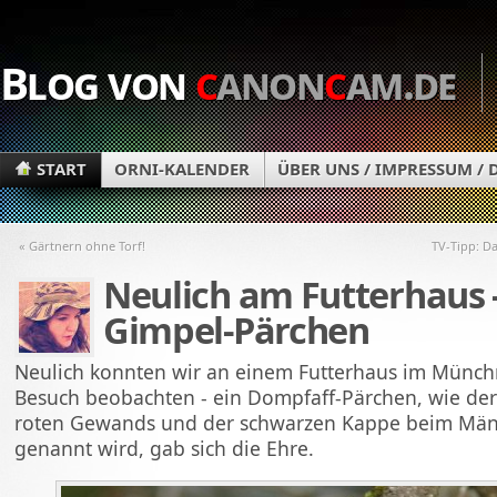
Blog von
c
anon
c
am.de
START
ORNI-KALENDER
ÜBER UNS / IMPRESSUM /
« Gärtnern ohne Torf!
TV-Tipp: D
Neulich am Futterhaus -
Gimpel-Pärchen
Neulich konnten wir an einem Futterhaus im Münc
Besuch beobachten - ein Dompfaff-Pärchen, wie der
roten Gewands und der schwarzen Kappe beim Män
genannt wird, gab sich die Ehre.