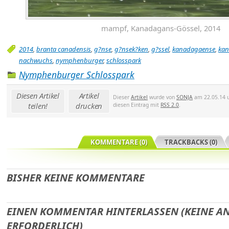
mampf, Kanadagans-Gössel, 2014
2014
,
branta canadensis
,
g?nse
,
g?nsek?ken
,
g?ssel
,
kanadagaense
,
ka
nachwuchs
,
nymphenburger
,
schlosspark
Nymphenburger Schlosspark
Diesen Artikel
Artikel
Dieser
Artikel
wurde von
SONJA
am 22.05.14 u
teilen!
drucken
diesen Eintrag mit
RSS 2.0
.
KOMMENTARE (0)
TRACKBACKS (0)
BISHER KEINE KOMMENTARE
EINEN KOMMENTAR HINTERLASSEN (KEINE 
ERFORDERLICH)