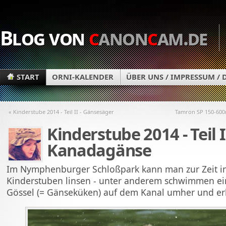
Blog von
c
anon
c
am.de
START
ORNI-KALENDER
ÜBER UNS / IMPRESSUM /
« Kinderstube 2014 - Teil II - Gänsesäger
Tamron SP 150-600
Kinderstube 2014 - Teil I
Kanadagänse
Im Nymphenburger Schloßpark kann man zur Zeit i
Kinderstuben linsen - unter anderem schwimmen e
Gössel (= Gänseküken) auf dem Kanal umher und er