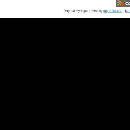
RS
Original Mystique theme by
digitalnature
|
b2e