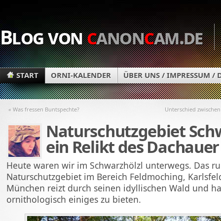
Blog von
c
anon
c
am.de
START
ORNI-KALENDER
ÜBER UNS / IMPRESSUM /
« Was fressen Buntspechte?
Unterschied zwischen
Naturschutzgebiet Schw
ein Relikt des Dachaue
Heute waren wir im Schwarzhölzl unterwegs. Das r
Naturschutzgebiet im Bereich Feldmoching, Karlsfel
München reizt durch seinen idyllischen Wald und ha
ornithologisch einiges zu bieten.