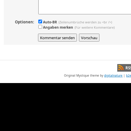
Optionen:
Auto-BR
(Zeilenumbrüche werden zu <br />)
Angaben merken
(Für weitere Kommentare)
RS
Original Mystique theme by
digitalnature
|
b2e