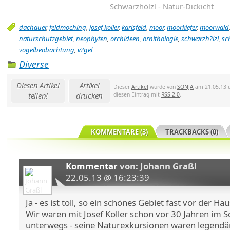
Schwarzhölzl - Natur-Dickicht
dachauer
,
feldmoching
,
josef koller
,
karlsfeld
,
moor
,
moorkiefer
,
moorwald
naturschutzgebiet
,
neophyten
,
orchideen
,
ornithologie
,
schwarzh?lzl
,
sc
vogelbeobachtung
,
v?gel
Diverse
Diesen Artikel
Artikel
Dieser
Artikel
wurde von
SONJA
am 21.05.13 u
teilen!
drucken
diesen Eintrag mit
RSS 2.0
.
KOMMENTARE (3)
TRACKBACKS (0)
Kommentar
von: Johann Graßl
22.05.13 @ 16:23:39
Ja - es ist toll, so ein schönes Gebiet fast vor der H
Wir waren mit Josef Koller schon vor 30 Jahren im 
unterwegs - seine Naturexkursionen waren legendär.