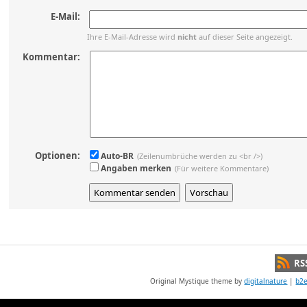
E-Mail:
Ihre E-Mail-Adresse wird
nicht
auf dieser Seite angezeigt.
Kommentar:
Optionen:
Auto-BR
(Zeilenumbrüche werden zu <br />)
Angaben merken
(Für weitere Kommentare)
RS
Original Mystique theme by
digitalnature
|
b2e