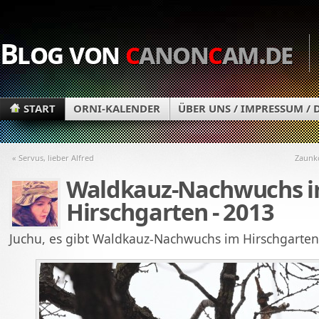
Blog von
c
anon
c
am.de
START
ORNI-KALENDER
ÜBER UNS / IMPRESSUM /
« Servus, lieber Alfred
Zaunkön
Waldkauz-Nachwuchs 
Hirschgarten - 2013
Juchu, es gibt Waldkauz-Nachwuchs im Hirschgarten.