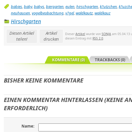
babies
,
baby
,
babys
,
biergarten
,
eulen
,
hirschgarten
,
k?utzchen
,
k?uzch
neuhausen
,
vogelbeobachtung
,
v?gel
,
waldkautz
,
waldkauz
Hirschgarten
Diesen Artikel
Artikel
Dieser
Artikel
wurde von
SONJA
am 05.04.13 u
teilen!
drucken
diesen Eintrag mit
RSS 2.0
.
KOMMENTARE (0)
TRACKBACKS (0)
BISHER KEINE KOMMENTARE
EINEN KOMMENTAR HINTERLASSEN (KEINE 
ERFORDERLICH)
Name: