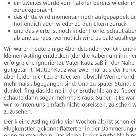
ein zweites wurde vom Falkner bereits wieder i
zurückgebracht
das dritte wird momentan noch aufgepäppelt 
hoffentlich auch wieder zu den Eltern zurück
und das vierte ist noch in der Höhle, schaut ab
ab und zu raus, vermutlich wird es bald ausflieg
Wir waren heute einige Abendstunden vor Ort und 
kleinen Ästling entdecken (der die Raben um ihn h
erfolgreiche ignorierte), Vater Kauz saß in der Nähe
gut getarnt, Mutter Kauz war zwei mal aus der Ferne
aber leider nicht zu entdecken, obwohl Werner und 
mehrmals abgegangen sind. Und zu später Stund, e
dunkel, fing das kleine in der Bruthöhle an zu fiepe
schaute dann sogar mehrmals raus. Super :-) Es war
wir konnten uns einfach nicht losreissen, zu schön 
zuzusehen.
Der kleine Ästling (cirka vier Wochen alt) ist schon 
Flugkünstler, gekonnt flattert er in der Dämmerun
ohne zu straucheln. Das kleine in der Bruthöhle hi