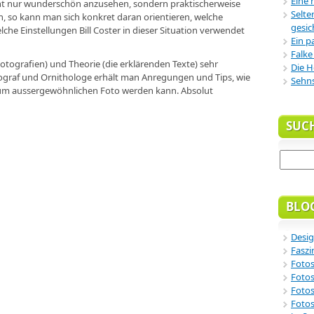
Eine 
cht nur wunderschön anzusehen, sondern praktischerweise
Selte
n, so kann man sich konkret daran orientieren, welche
gesic
he Einstellungen Bill Coster in dieser Situation verwendet
Ein p
Falke
Fotografien) und Theorie (die erklärenden Texte) sehr
Die H
tograf und Ornithologe erhält man Anregungen und Tips, wie
Sehn
um aussergewöhnlichen Foto werden kann. Absolut
SUC
BLO
Desig
Faszi
Fotos
Fotos
Fotos
Fotos