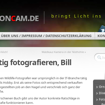
on
c
am.de
bringt Licht ins
ÜBER UNS / IMPRESSUM / DATENSCHUTZERKLÄRUNG
KON
rklich!
Waldkauz Kamera in der Nisthöhle »
ig fotografieren, Bill
hen Wildlife-Fotografen war ursprünglich in der IT-Branche tätig
ls Hobby. Erst als seine Fotos sich entsprechend verkauften
Orn
Angestellten-Job an den Nagel und verschrieb sich ganz der
ie.
Div
rschienen Buch gibt uns der Autor konkrete Ratschläge in
Fot
rafie funktionieren kann.
Be