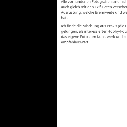
Alle vorhandenen Fotografien sind ni
auch gleich mit den Exif-Daten versehe
Ausrüstung, welche Brennweite und welc
hat.
Ich finde die Mischung aus Praxis (die 
gelungen, als interessierter Hobby-Fo
das eigene Foto zum Kunstwerk und z
empfehlenswert!