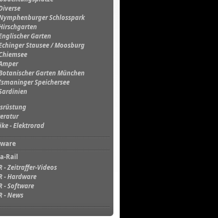
Diverse
Nymphenburger Schlosspark
Hirschgarten
Englischer Garten
Echinger Stausee / Moosburg
Chiemsee
Amper
Botanischer Garten München
Ismaninger Speichersee
Sardinien
srüstung
teratur
ike - Elektrorad
tware
a-Rail
R - Zeitraffer-Videos
R - Hardware
R - Software
R - News