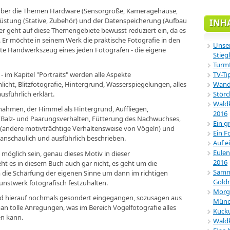
k über die Themen Hardware (Sensorgröße, Kameragehäuse,
srüstung (Stative, Zubehör) und der Datenspeicherung (Aufbau
INH
ter geht auf diese Themengebiete bewusst reduziert ein, da es
. Er möchte in seinem Werk die praktische Fotografie in den
Unser
ste Handwerkszeug eines jeden Fotografen - die eigene
Stiegl
Turmf
 - im Kapitel "Portraits" werden alle Aspekte
TV-Ti
icht, Blitzfotografie, Hintergrund, Wasserspiegelungen, alles
Wande
führlich erklärt.
Störc
Waldk
fnahmen, der Himmel als Hintergrund, Auffliegen,
2016
(Balz- und Paarungsverhalten, Fütterung des Nachwuchses,
Ein g
e" (andere motivträchtige Verhaltensweise von Vögeln) und
Ein F
nschaulich und ausführlich beschrieben.
Auf e
Eulen
 möglich sein, genau dieses Motiv in dieser
2016
eht es in diesem Buch auch gar nicht, es geht um die
Samml
m die Schärfung der eigenen Sinne um dann im richtigen
Gold
nstwerk fotografisch festzuhalten.
Morg
wird hierauf nochmals gesondert eingegangen, sozusagen aus
Münc
n tolle Anregungen, was im Bereich Vogelfotografie alles
Kucku
en kann.
Wald