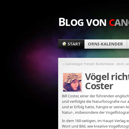
Blog von
c
an
START
ORNI-KALENDER
« Gänsesäger fressen Butterkekse - doch, wi
Vögel richt
Coster
Bill Coster, einer der führenden englisc
und verfolgte die Naturfotografie nur a
und er Erfolg hatte, hängte er seinen 
Natur-, insbesondere der Vogelfotograf
In dem 160-seitigen, im Haupt-Verlag e
Wort und Bild, wie kreative Vogelfotog