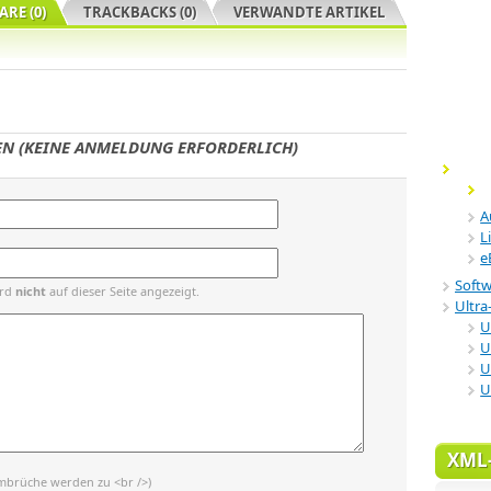
RE (0)
TRACKBACKS (0)
VERWANDTE ARTIKEL
N (KEINE ANMELDUNG ERFORDERLICH)
A
L
e
Soft
ird
nicht
auf dieser Seite angezeigt.
Ultra-
U
U
U
U
XML
mbrüche werden zu <br />)