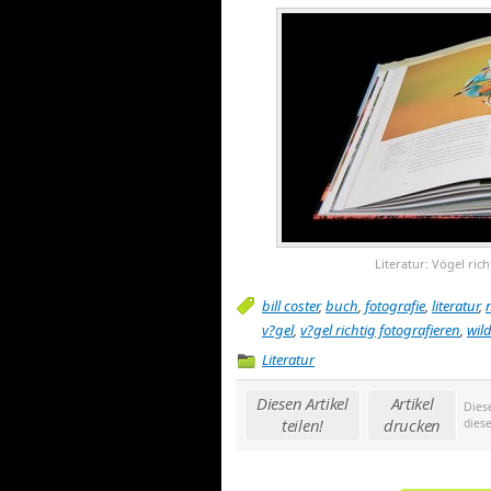
Literatur: Vögel ric
bill coster
,
buch
,
fotografie
,
literatur
,
v?gel
,
v?gel richtig fotografieren
,
wild
Literatur
Diesen Artikel
Artikel
Dies
teilen!
drucken
dies