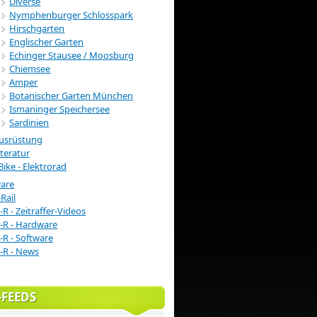
Diverse
Nymphenburger Schlosspark
Hirschgarten
Englischer Garten
Echinger Stausee / Moosburg
Chiemsee
Amper
Botanischer Garten München
Ismaninger Speichersee
Sardinien
usrüstung
iteratur
Bike - Elektrorad
ware
Rail
-R - Zeitraffer-Videos
-R - Hardware
-R - Software
-R - News
-FEEDS