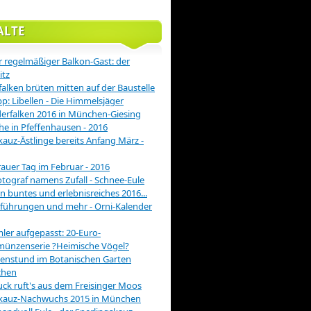
ALTE
 regelmäßiger Balkon-Gast: der
itz
alken brüten mitten auf der Baustelle
pp: Libellen - Die Himmelsjäger
rfalken 2016 in München-Giesing
he in Pfeffenhausen - 2016
auz-Ästlinge bereits Anfang März -
rauer Tag im Februar - 2016
otograf namens Zufall - Schnee-Eule
in buntes und erlebnisreiches 2016...
führungen und mehr - Orni-Kalender
er aufgepasst: 20-Euro-
münzenserie ?Heimische Vögel?
enstund im Botanischen Garten
hen
ck ruft's aus dem Freisinger Moos
kauz-Nachwuchs 2015 in München