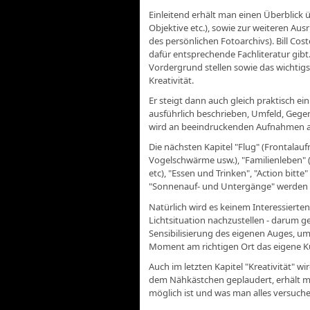
Einleitend erhält man einen Überblic
Objektive etc.), sowie zur weiteren Au
des persönlichen Fotoarchivs). Bill Cos
dafür entsprechende Fachliteratur gibt
Vordergrund stellen sowie das wichtig
Kreativität.
Er steigt dann auch gleich praktisch ein
ausführlich beschrieben, Umfeld, Gegenl
wird an beeindruckenden Aufnahmen aus
Die nächsten Kapitel "Flug" (Frontalau
Vogelschwärme usw.), "Familienleben" 
etc), "Essen und Trinken", "Action bitt
"Sonnenauf- und Untergänge" werden a
Natürlich wird es keinem Interessierten
Lichtsituation nachzustellen - darum g
Sensibilisierung des eigenen Auges, u
Moment am richtigen Ort das eigene Ku
Auch im letzten Kapitel "Kreativität" 
dem Nähkästchen geplaudert, erhält ma
möglich ist und was man alles versuch