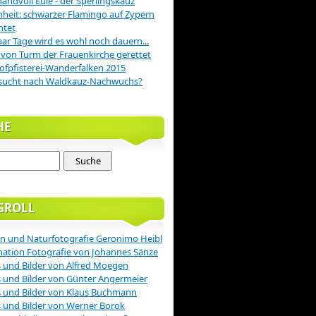
handvoll Eule - der Sperlingskauz
nheit: schwarzer Flamingo auf Zypern
htet
aar Tage wird es wohl noch dauern...
 von Turm der Frauenkirche gerettet
ofpfisterei-Wanderfalken 2015
sucht nach Waldkauz-Nachwuchs?
HE
GROLL
n und Naturfotografie Geronimo Heibl
nation Fotografie von Johannes Sänze
 und Bilder von Alfred Moegen
 und Bilder von Günter Angermeier
 und Bilder von Klaus Buchmann
 und Bilder von Werner Borok