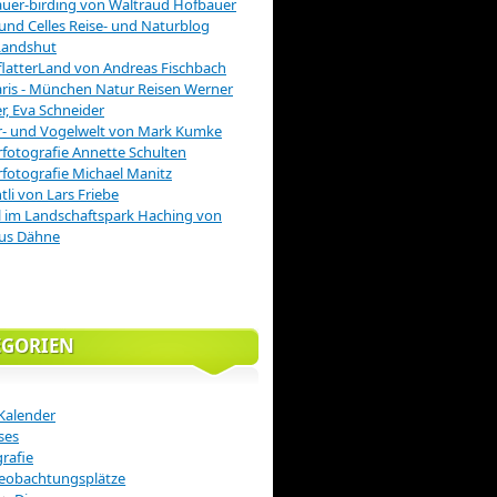
uer-birding von Waltraud Hofbauer
 und Celles Reise- und Naturblog
Landshut
latterLand von Andreas Fischbach
is - München Natur Reisen Werner
r, Eva Schneider
r- und Vogelwelt von Mark Kumke
fotografie Annette Schulten
fotografie Michael Manitz
tli von Lars Friebe
 im Landschaftspark Haching von
us Dähne
EGORIEN
Kalender
ses
rafie
eobachtungsplätze