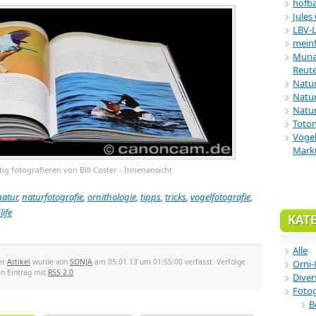
hofba
Jules
LBV-
meinf
Munar
Reute
Natu
Natur
Natur
Toton
Vögel
Mark
htig fotografieren von Bill Coster - Innenansicht
natur
,
naturfotografie
,
ornithologie
,
tipps
,
tricks
,
vogelfotografie
,
life
KAT
Alle
er
Artikel
wurde von
SONJA
am 05.01.13 um 01:55:00 verfasst. Verfolge
Orni-
en Eintrag mit
RSS 2.0
.
Diver
Fotog
B