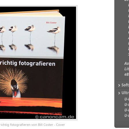
Au
Li
eB
Sof
Ultr
U-
U-
U-
U-
richtig fotografieren von Bill Coster - Cover