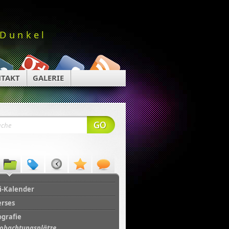
 Dunkel
TAKT
GALERIE
i-Kalender
erses
ografie
obachtungsplätze