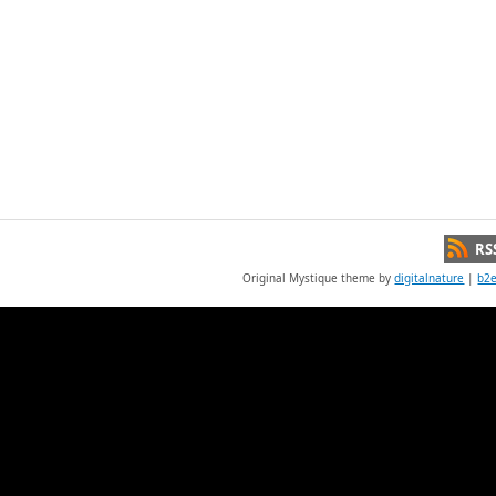
RS
Original Mystique theme by
digitalnature
|
b2e