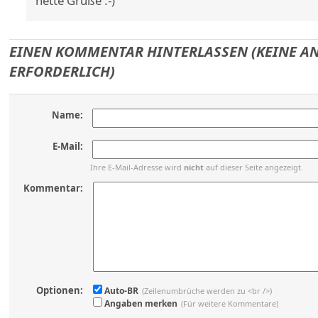
nette Grüße :-)
EINEN KOMMENTAR HINTERLASSEN (KEINE 
ERFORDERLICH)
Name:
E-Mail:
Ihre E-Mail-Adresse wird
nicht
auf dieser Seite angezeigt.
Kommentar:
Optionen:
Auto-BR
(Zeilenumbrüche werden zu <br />)
Angaben merken
(Für weitere Kommentare)