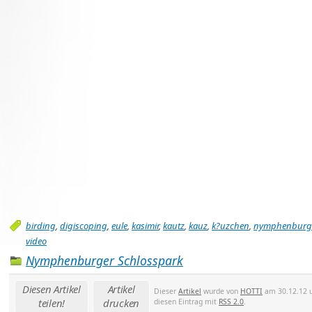
birding
,
digiscoping
,
eule
,
kasimir
,
kautz
,
kauz
,
k?uzchen
,
nymphenburg
video
Nymphenburger Schlosspark
Diesen Artikel
Artikel
Dieser
Artikel
wurde von
HOTTI
am 30.12.12 u
teilen!
drucken
diesen Eintrag mit
RSS 2.0
.