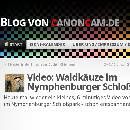
Blog von
c
anon
c
am.de
START
ORNI-KALENDER
ÜBER UNS / IMPRESSUM /
« Silvester in der Hirschauer Bucht - Chiemsee
DVD / Blu-ray: Ein
Video: Waldkäuze im
Nymphenburger Schlo
Heute mal wieder ein kleines, 6-minütiges Video v
im Nymphenburger Schloßpark - schön entspannend