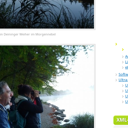
den Deininger Weiher im Morgennebel
A
L
e
Soft
Ultra-
U
U
U
U
XML