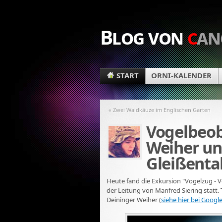
Blog von
c
an
START
ORNI-KALENDER
« Zwei Waldkäuze im Englischen Garten
Vogelbeo
Weiher un
Gleißenta
Heute fand die Exkursion "Vogelzug - 
der Leitung von Manfred Siering statt
Deininger Weiher (
siehe hier bei Goog