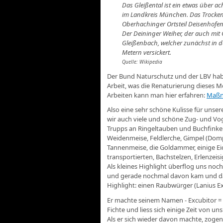
Das Gleißental ist ein etwas über a
im Landkreis München. Das Trocken
Oberhachinger Ortsteil Deisenhofen
Der Deininger Weiher, der auch mit 
Gleißenbach, welcher zunächst in d
Metern versickert.
Quelle: Wikipedia
Der Bund Naturschutz und der LBV hab
Arbeit, was die Renaturierung dieses Mo
Arbeiten kann man hier erfahren:
Maßna
Also eine sehr schöne Kulisse für uns
wir auch viele und schöne Zug- und V
Trupps an Ringeltauben und Buchfinke
Weidenmeise, Feldlerche, Gimpel (Domp
Tannenmeise, die Goldammer, einige Eich
transportierten, Bachstelzen, Erlenzei
Als kleines Highlight überflog uns noc
und gerade nochmal davon kam und d
Highlight: einen Raubwürger (Lanius Ex
Er machte seinem Namen - Excubitor = W
Fichte und liess sich einige Zeit von u
Als er sich wieder davon machte, zoge