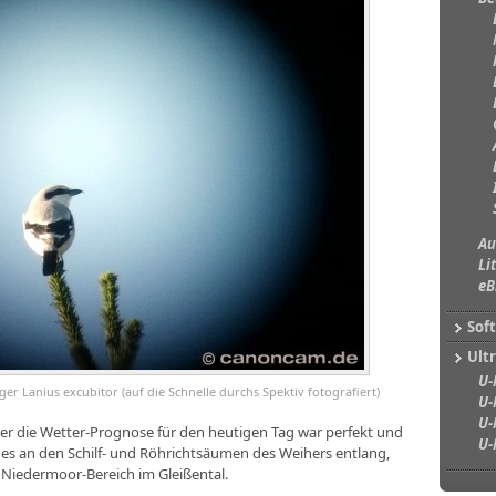
Au
Li
eB
Sof
Ultr
U-
er Lanius excubitor (auf die Schnelle durchs Spektiv fotografiert)
U-
U-
ber die Wetter-Prognose für den heutigen Tag war perfekt und
U-
g es an den Schilf- und Röhrichtsäumen des Weihers entlang,
Niedermoor-Bereich im Gleißental.