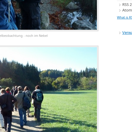
RSS 2
Atom
What is R
Verw
lbeobachtung - noch im Nebel