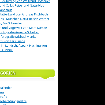
uer-birding von Waltraud Hofbauer
 und Celles Reise- und Naturblog
Landshut
latterLand von Andreas Fischbach
is - München Natur Reisen Werner
r, Eva Schneider
r- und Vogelwelt von Mark Kumke
fotografie Annette Schulten
fotografie Michael Manitz
tli von Lars Friebe
 im Landschaftspark Haching von
us Dähne
EGORIEN
Kalender
ses
rafie
eobachtungsplätze