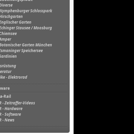
Diverse
Nymphenburger Schlosspark
Hirschgarten
Englischer Garten
Echinger Stausee / Moosburg
Chiemsee
Amper
Botanischer Garten München
Ismaninger Speichersee
Sardinien
srüstung
teratur
ike - Elektrorad
tware
a-Rail
R - Zeitraffer-Videos
R - Hardware
R - Software
R - News