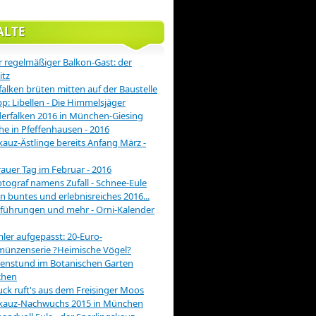
ALTE
 regelmäßiger Balkon-Gast: der
itz
alken brüten mitten auf der Baustelle
pp: Libellen - Die Himmelsjäger
rfalken 2016 in München-Giesing
he in Pfeffenhausen - 2016
auz-Ästlinge bereits Anfang März -
rauer Tag im Februar - 2016
otograf namens Zufall - Schnee-Eule
in buntes und erlebnisreiches 2016...
führungen und mehr - Orni-Kalender
er aufgepasst: 20-Euro-
münzenserie ?Heimische Vögel?
enstund im Botanischen Garten
hen
ck ruft's aus dem Freisinger Moos
kauz-Nachwuchs 2015 in München