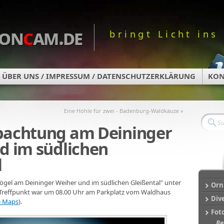
on
c
am.de
bringt Licht ins
ÜBER UNS / IMPRESSUM / DATENSCHUTZERKLÄRUNG
KON
Eine Höhle für zwei - Badenburg-Waldkäuze »
bachtung am Deininger
d im südlichen
l
Vögel am Deininger Weiher und im südlichen Gleißental" unter
Orn
. Treffpunkt war um 08.00 Uhr am Parkplatz vom Waldhaus
Div
le Maps
).
Fot
Be