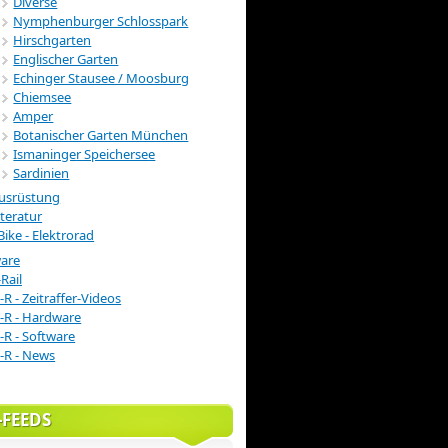
Diverse
Nymphenburger Schlosspark
Hirschgarten
Englischer Garten
Echinger Stausee / Moosburg
Chiemsee
Amper
Botanischer Garten München
Ismaninger Speichersee
Sardinien
usrüstung
iteratur
Bike - Elektrorad
ware
Rail
-R - Zeitraffer-Videos
-R - Hardware
-R - Software
-R - News
-FEEDS