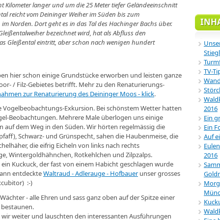
cht Kilometer langer und um die 25 Meter tiefer Geländeeinschnitt
tal reicht vom Deininger Weiher im Süden bis zum
INH
 im Norden. Dort geht es in das Tal des Hachinger Bachs über.
Gleißentalweiher bezeichnet wird, hat als Abfluss den
as Gleißental eintritt, aber schon nach wenigen hundert
Unser
Stiegl
Turmf
TV-Ti
en hier schon einige Grundstücke erworben und leisten ganze
Wande
or- / Filz-Gebietes betrifft. Mehr zu den Renaturierungs-
Störc
hmen zur Renaturierung des Deininger Moos - klick
.
Waldk
ere Vogelbeobachtungs-Exkursion. Bei schönstem Wetter hatten
2016
ogel-Beobachtungen. Mehrere Male überlogen uns einige
Ein g
n auf dem Weg in den Süden. Wir hörten regelmässig die
Ein F
faff), Schwarz- und Grünspecht, sahen die Haubenmeise, die
Auf e
elhäher, die eifrig Eicheln von links nach rechts
Eulen
sige, Wintergoldhähnchen, Rotkehlchen und Zilpzalps.
2016
h ein Kuckuck, der fast von einem Habicht geschlagen wurde
Samml
ann entdeckte
Waltraud - Adlerauge - Hofbauer
unser grosses
Gold
cubitor) :-)
Morg
Münc
ächter - alle Ehren und sass ganz oben auf der Spitze einer
Kucku
ns bestaunen.
Wald
n wir weiter und lauschten den interessanten Ausführungen