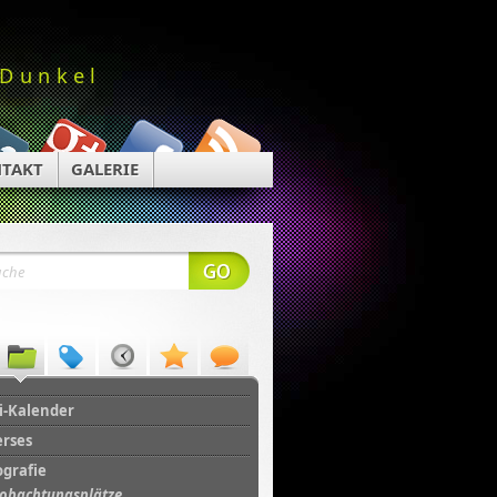
 Dunkel
TAKT
GALERIE
i-Kalender
erses
ografie
obachtungsplätze