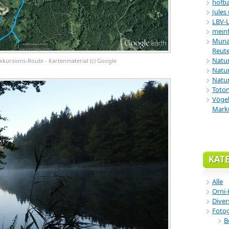
hofba
Jules
LBV-
meinf
Munar
Reute
Natu
xkursions-Route - Kartenmaterial (c) Google
Natur
Natur
Toton
Vögel
Mark
KAT
Alle
Orni-
Diver
Fotog
B