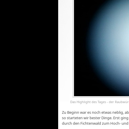
Das Highlight des Tages - der Raubwürg
Zu Beginn war es noch etwas neblig, a
so starteten wir bester Dinge. Erst gin
durch den Fichtenwald zum Hoch- und 