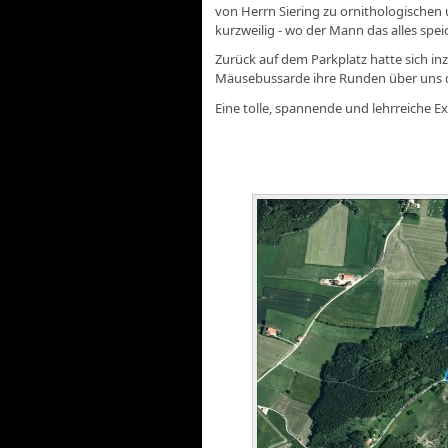
von Herrn Siering zu ornithologischen
kurzweilig - wo der Mann das alles speich
Zurück auf dem Parkplatz hatte sich in
Mäusebussarde ihre Runden über uns dr
Eine tolle, spannende und lehrreiche Exk