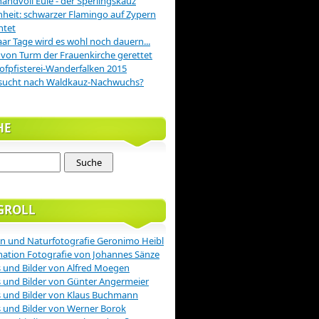
handvoll Eule - der Sperlingskauz
nheit: schwarzer Flamingo auf Zypern
htet
aar Tage wird es wohl noch dauern...
 von Turm der Frauenkirche gerettet
ofpfisterei-Wanderfalken 2015
sucht nach Waldkauz-Nachwuchs?
HE
GROLL
n und Naturfotografie Geronimo Heibl
nation Fotografie von Johannes Sänze
 und Bilder von Alfred Moegen
 und Bilder von Günter Angermeier
 und Bilder von Klaus Buchmann
 und Bilder von Werner Borok