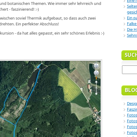
Eine 
 und botanischen Themen. Wie immer sehr lehrreich und
Selte
ert - faszinierend! :-)
gesic
Ein p
zwischen soviel Thermik aufgebaut, so dass auch zwei
Falke
ehten. Ein perfekter Abschluss!
Die H
ursion - da hat alles gepasst, ein sehr schönes Erlebnis :-)
Sehn
SUC
BLO
Desig
Faszi
Fotos
Fotos
Fotos
Fotos