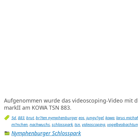
Aufgenommen wurde das videoscoping-Video mit d
markII am KOWA TSN 883.
5d
,
883
,
brut
,
br?ten nymphenburger
,
eos
,
jungv?gel
,
kowa
,
larus michah
m?nchen
,
nachwuchs
,
schlosspark
,
tsn
,
videoscoping
,
vogelbeobachtu
Nymphenburger Schlosspark