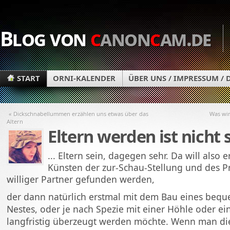
Blog von
c
anon
c
am.de
START
ORNI-KALENDER
ÜBER UNS / IMPRESSUM /
« Dickschnabellummen erzählen uns etwas über das
Was wir
Altern
Eltern werden ist nicht 
... Eltern sein, dagegen sehr. Da will also e
Künsten der zur-Schau-Stellung und des P
williger Partner gefunden werden,
der dann natürlich erstmal mit dem Bau eines beq
Nestes, oder je nach Spezie mit einer Höhle oder ei
langfristig überzeugt werden möchte. Wenn man die