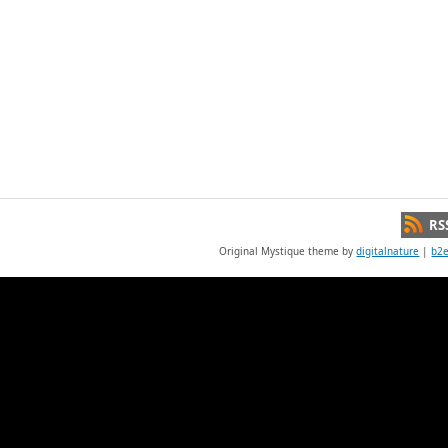
RS
Original Mystique theme by
digitalnature
|
b2e