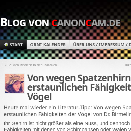
Blog von
c
anon
c
am.de
START
ORNI-KALENDER
ÜBER UNS / IMPRESSUM /
« Bei den Rindern in den Isarauen...
Tur
Von wegen Spatzenhirn!
erstaunlichen Fähigkei
Vögel
Heute mal wieder ein Literatur-Tipp: Von wegen Spa
erstaunlichen Fähigkeiten der Vögel von Dr. Birmeli
Ihr Gehirn ist nicht größer als eine Nuss, und dennoch 
Fähigkeiten mit denen von Schimpansen oder Walen ve