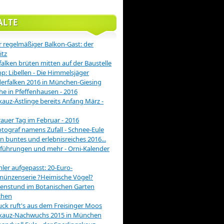
ALTE
 regelmäßiger Balkon-Gast: der
itz
alken brüten mitten auf der Baustelle
pp: Libellen - Die Himmelsjäger
rfalken 2016 in München-Giesing
he in Pfeffenhausen - 2016
auz-Ästlinge bereits Anfang März -
rauer Tag im Februar - 2016
otograf namens Zufall - Schnee-Eule
in buntes und erlebnisreiches 2016...
führungen und mehr - Orni-Kalender
er aufgepasst: 20-Euro-
münzenserie ?Heimische Vögel?
enstund im Botanischen Garten
hen
ck ruft's aus dem Freisinger Moos
kauz-Nachwuchs 2015 in München