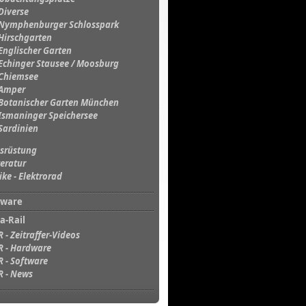
Diverse
Nymphenburger Schlosspark
Hirschgarten
Englischer Garten
Echinger Stausee / Moosburg
Chiemsee
Amper
Botanischer Garten München
Ismaninger Speichersee
Sardinien
srüstung
teratur
ike - Elektrorad
tware
a-Rail
R - Zeitraffer-Videos
R - Hardware
R - Software
R - News