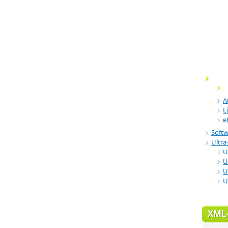
A
L
e
Soft
Ultra-
U
U
U
U
XML