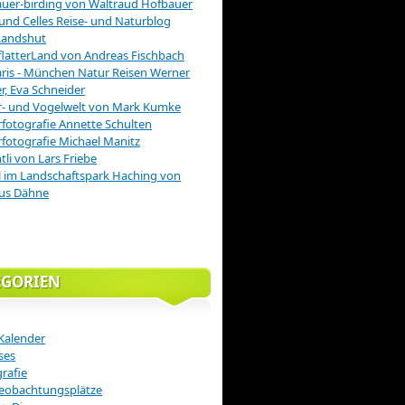
uer-birding von Waltraud Hofbauer
 und Celles Reise- und Naturblog
Landshut
latterLand von Andreas Fischbach
is - München Natur Reisen Werner
r, Eva Schneider
r- und Vogelwelt von Mark Kumke
fotografie Annette Schulten
fotografie Michael Manitz
tli von Lars Friebe
 im Landschaftspark Haching von
us Dähne
EGORIEN
Kalender
ses
rafie
eobachtungsplätze