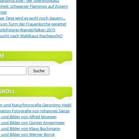
handvoll Eule - der Sperlingskauz
nheit: schwarzer Flamingo auf Zypern
htet
aar Tage wird es wohl noch dauern...
 von Turm der Frauenkirche gerettet
ofpfisterei-Wanderfalken 2015
sucht nach Waldkauz-Nachwuchs?
HE
GROLL
n und Naturfotografie Geronimo Heibl
nation Fotografie von Johannes Sänze
 und Bilder von Alfred Moegen
 und Bilder von Günter Angermeier
 und Bilder von Klaus Buchmann
 und Bilder von Werner Borok