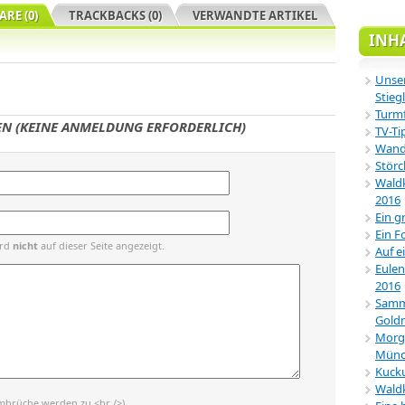
RE (0)
TRACKBACKS (0)
VERWANDTE ARTIKEL
INH
Unser
Stiegl
Turmf
N (KEINE ANMELDUNG ERFORDERLICH)
TV-Ti
Wande
Störc
Waldk
2016
Ein g
Ein F
ird
nicht
auf dieser Seite angezeigt.
Auf e
Eulen
2016
Samml
Gold
Morg
Münc
Kucku
Wald
mbrüche werden zu <br />)