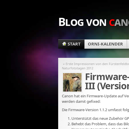
Blog von
c
an
START
ORNI-KALENDER
« Erste Impressionen von den Fürstenfeldb
Naturfototagen 2012
Firmware-
III (Versio
Canon hat ein Firmware-Update auf Vers
werden damit gefixed:
Die Firmware-Version 1.1.2 umfasst f
Unterstützt das neue Zubehör G
Behebt das Problem, dass das Bild