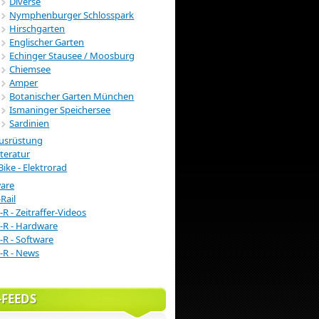
Diverse
Nymphenburger Schlosspark
Hirschgarten
Englischer Garten
Echinger Stausee / Moosburg
Chiemsee
Amper
Botanischer Garten München
Ismaninger Speichersee
Sardinien
usrüstung
iteratur
Bike - Elektrorad
ware
Rail
-R - Zeitraffer-Videos
-R - Hardware
-R - Software
-R - News
-FEEDS