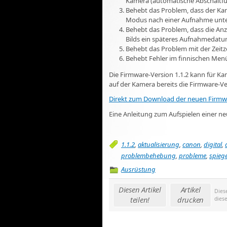
Kamera (automatische Abschaltfun
Behebt das Problem, dass der K
Modus nach einer Aufnahme unte
Behebt das Problem, dass die An
Bilds ein späteres Aufnahmedatum
Behebt das Problem mit der Zeitz
Behebt Fehler im finnischen Menü
Die Firmware-Version 1.1.2 kann für K
auf der Kamera bereits die Firmware-Versi
Direkt zum Download der neuen Firmwa
Eine Anleitung zum Aufspielen einer ne
1.1.2
,
aktualisierung
,
canon
,
digital
,
problembehebung
,
probleme
,
spiege
Ausrüstung
Diesen Artikel
Artikel
Dies
teilen!
drucken
dies