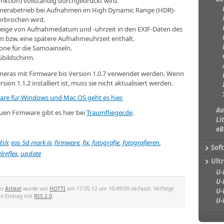
ktion) vollständig durchgedrückt wird.
amerabetrieb bei Aufnahmen im High Dynamic Range (HDR)-
rbrochen wird.
zeige von Aufnahmedatum und -uhrzeit in den EXIF-Daten des
 bzw. eine spätere Aufnahmeuhrzeit enthält.
one für die Samoainseln.
bildschirm.
ameras mit Firmware bis Version 1.0.7 verwendet werden. Wenn
on 1.1.2 installiert ist, muss sie nicht aktualisiert werden.
re für Windows und Mac OS geht es hier.
Au
uen Firmware gibt es hier bei
Traumflieger.de
.
Li
eB
dslr
,
eos 5d mark iii
,
firmware
,
fix
,
fotografie
,
fotografieren
,
Sof
lreflex
,
update
Ultr
U-
U-
er
Artikel
wurde von
HOTTI
am 17.05.12 um 10:49:00 verfasst. Verfolge
U-
en Eintrag mit
RSS 2.0
.
U-