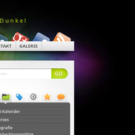
 Dunkel
TAKT
GALERIE
i-Kalender
erses
ografie
obachtungsplätze