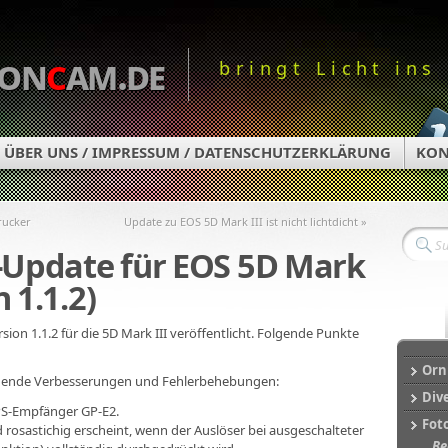
on
c
am.de
bringt Licht ins
ÜBER UNS / IMPRESSUM / DATENSCHUTZERKLÄRUNG
KON
rucker
Update zu EOS 5D Mark III ist nicht lichtdicht »
Update für EOS 5D Mark
n 1.1.2)
ion 1.1.2 für die 5D Mark III veröffentlicht. Folgende Punkte
Orn
olgende Verbesserungen und Fehlerbehebungen:
Div
PS-Empfänger GP-E2.
Fot
 rosastichig erscheint, wenn der Auslöser bei ausgeschalteter
Be