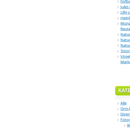
hofba
Jules
LBV-
meinf
Munar
Reute
Natu
Natur
Natur
Toton
Vögel
Mark
KAT
Alle
Orni-
Diver
Fotog
B