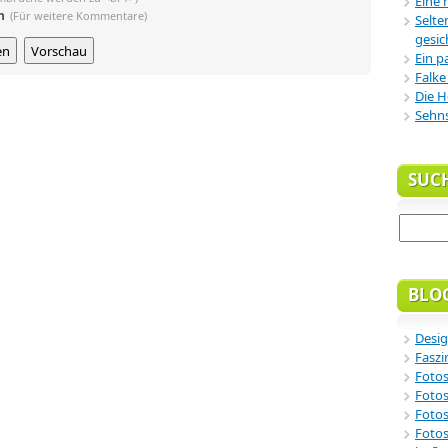
Eine 
n
(Für weitere Kommentare)
Selte
gesic
Ein p
Falke
Die H
Sehn
SUC
BLO
Desig
Faszi
Fotos
Fotos
Fotos
Fotos