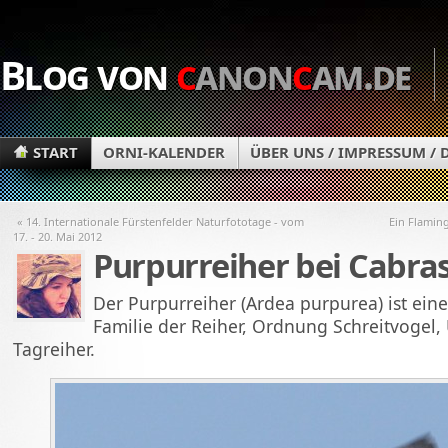
Blog von
c
anon
c
am.de
START
ORNI-KALENDER
ÜBER UNS / IMPRESSUM /
« 14. Internationale Fürstenfelder Naturfototage - vom
Ein Flamin
17. - 20. Mai 2012
Purpurreiher bei Cabras
Der Purpurreiher (Ardea purpurea) ist eine
Familie der Reiher, Ordnung Schreitvogel,
Tagreiher.