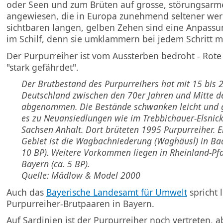
oder Seen und zum Brüten auf grosse, störungsarme
angewiesen, die in Europa zunehmend seltener wer
sichtbaren langen, gelben Zehen sind eine Anpassu
im Schilf, denn sie umklammern bei jedem Schritt 
Der Purpurreiher ist vom Aussterben bedroht - Rote 
"stark gefährdet".
Der Brutbestand des Purpurreihers hat mit 15 bis 
Deutschland zwischen den 70er Jahren und Mitte d
abgenommen. Die Bestände schwanken leicht und 
es zu Neuansiedlungen wie im Trebbichauer-Elsnick
Sachsen Anhalt. Dort brüteten 1995 Purpurreiher. Ei
Gebiet ist die Wagbachniederung (Waghäusl) in Ba
10 BP). Weitere Vorkommen liegen in Rheinland-Pfa
Bayern (ca. 5 BP).
Quelle: Mädlow & Model 2000
Auch das
Bayerische Landesamt für Umwelt
spricht 
Purpurreiher-Brutpaaren in Bayern.
Auf Sardinien ist der Purpurreiher noch vertreten, a