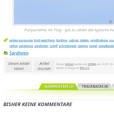
Purpurreiher im Flug - gut zu sehen die typische 
ardea purpurea
,
bird-watching
,
birding
,
cabras
,
italien
,
ornithologie
,
pur
reiher
,
sardegna
,
sardinien
,
schilf
,
schreitvogel
,
stagno
,
vogel
,
vogelbeob
Sardinien
Diesen Artikel
Artikel
Dieser
Artikel
wurde von
SONJA
am 14.05.12 u
teilen!
drucken
diesen Eintrag mit
RSS 2.0
.
KOMMENTARE (0)
TRACKBACKS (0)
BISHER KEINE KOMMENTARE