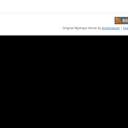
RS
Original Mystique theme by
digitalnature
|
b2e